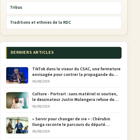
Tribus
Traditions et ethnies de la RDC
DERNIERS ARTICLES
TikTok dans le viseur du CSAC, une fermeture
envisagée pour contrer la propagande du
M23
06/08/2026
Culture - Portrait : sans matériel ni soutien,
le dessinateur Justin Mulengera refuse de
poser son crayon
06/08/2026
« Servir pour changer de vie » : Chérubin
Ilunga raconte le parcours du député
national Jethro Muyombi Tshimbu en 137
06/08/2026
pages