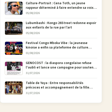
Culture-Portrait : Cena Toth, un jeune
rappeur déterminé à faire entendre sa voix à
Bunia
05/08/2026
Lubumbashi : Kongo 26Street redonne espoir
aux enfants de la rue par l’art
05/08/2026
Festival Congo Mboka Vibe : la jeunesse
kinoise a enfin sa plateforme de culture
urbaine
01/08/2026
GENOCOST : la diaspora congolaise refuse
l'oubli et lance une campagne pour soutenir
la pétition FONAREV depuis Bruxelles
31/07/2026
Table de Yaya : Entre responsabilités
précoces et accompagnement de la fille
aînée, la diaspora en débat
31/07/2026