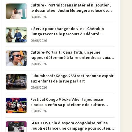
Culture - Portrait : sans matériel ni soutien,
le dessinateur Justin Mulengera refuse de
poser son crayon
06/08/2026
« Servir pour changer de vie » : Chérubin
Ilunga raconte le parcours du député
national Jethro Muyombi Tshimbu en 137
06/08/2026
pages
Culture-Portrait : Cena Toth, un jeune
rappeur déterminé à faire entendre sa voix à
Bunia
05/08/2026
Lubumbashi : Kongo 26Street redonne espoir
aux enfants de la rue par l’art
05/08/2026
Festival Congo Mboka Vibe : la jeunesse
kinoise a enfin sa plateforme de culture
urbaine
01/08/2026
GENOCOST : la diaspora congolaise refuse
l'oubli et lance une campagne pour soutenir