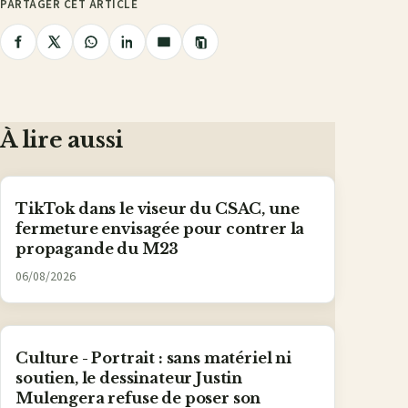
PARTAGER CET ARTICLE
Copier
Partager
Partager
Partager
Partager
Partager
le
lien
sur
sur
sur
sur
par
Facebook
X
WhatsApp
LinkedIn
e-
mail
À lire aussi
TikTok dans le viseur du CSAC, une
fermeture envisagée pour contrer la
propagande du M23
06/08/2026
Culture - Portrait : sans matériel ni
soutien, le dessinateur Justin
Mulengera refuse de poser son