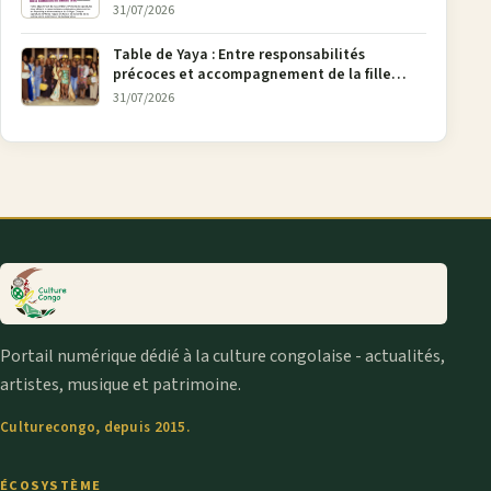
la pétition FONAREV depuis Bruxelles
31/07/2026
Table de Yaya : Entre responsabilités
précoces et accompagnement de la fille
aînée, la diaspora en débat
31/07/2026
Portail numérique dédié à la culture congolaise - actualités,
artistes, musique et patrimoine.
Culturecongo, depuis 2015.
ÉCOSYSTÈME