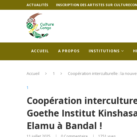
ACTUALITÉS
INSCRIPTION DES ARTISTES SUR CULTURECO
ACCUEIL
A PROPOS
INSTITUTIONS
H
Accueil
1
Coopération interculturelle : la nouve
1
Coopération interculturel
Goethe Institut Kinshasa
Elamu à Bandal !
11 juillet 2025
0 Commentaire
1751
vues