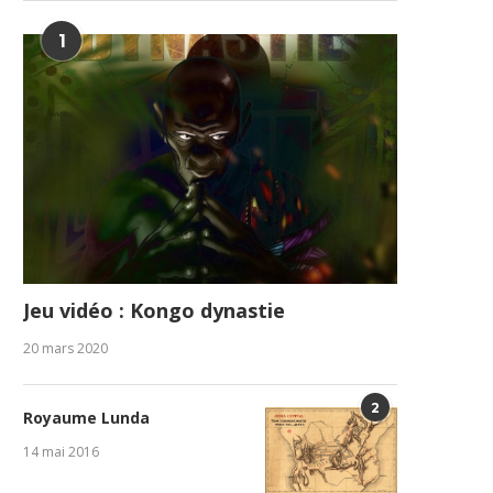
1
Jeu vidéo : Kongo dynastie
20 mars 2020
2
Royaume Lunda
14 mai 2016