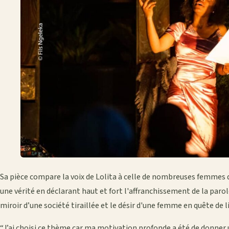
Sa pièce compare la voix de Lolita à celle de nombreuses femmes q
une vérité en déclarant haut et fort l'affranchissement de la parole
miroir d’une société tiraillée et le désir d'une femme en quête de l
“J’ai choisi ce thème car ma motivation profonde a été de donner 