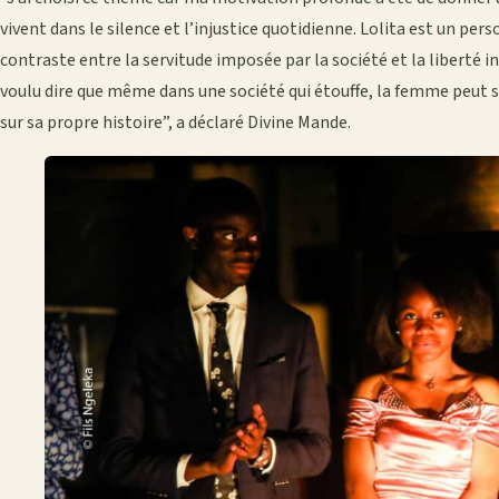
vivent dans le silence et l’injustice quotidienne. Lolita est un pe
contraste entre la servitude imposée par la société et la liberté inté
voulu dire que même dans une société qui étouffe, la femme peut se
sur sa propre histoire”, a déclaré Divine Mande.