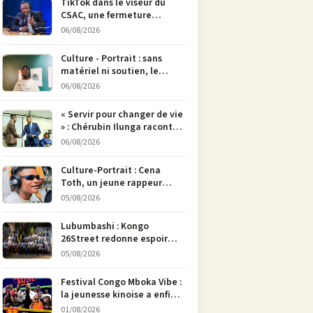
TikTok dans le viseur du
CSAC, une fermeture
envisagée pour contrer la
06/08/2026
propagande du M23
Culture - Portrait : sans
matériel ni soutien, le
dessinateur Justin
06/08/2026
Mulengera refuse de poser
son crayon
« Servir pour changer de vie
» : Chérubin Ilunga raconte
le parcours du député
06/08/2026
national Jethro Muyombi
Tshimbu en 137 pages
Culture-Portrait : Cena
Toth, un jeune rappeur
déterminé à faire entendre
05/08/2026
sa voix à Bunia
Lubumbashi : Kongo
26Street redonne espoir
aux enfants de la rue par
05/08/2026
l’art
Festival Congo Mboka Vibe :
la jeunesse kinoise a enfin
sa plateforme de culture
01/08/2026