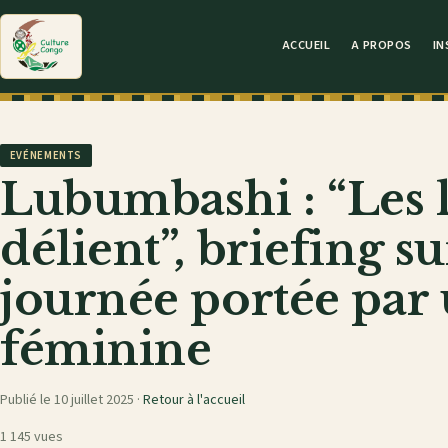
ACCUEIL
A PROPOS
IN
EVÉNEMENTS
Lubumbashi : “Les 
délient”, briefing s
journée portée par
féminine
Publié le 10 juillet 2025 ·
Retour à l'accueil
1 145 vues