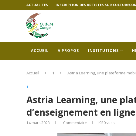
ACTUALITÉS
INSCRIPTION DES ARTISTES SUR CULTURECO
ACCUEIL
A PROPOS
INSTITUTIONS
H
Accueil
1
Astria Learning, une plateforme mob
1
Astria Learning, une pl
d’enseignement en lign
14 mars 2023
1 Commentaire
1930
vues