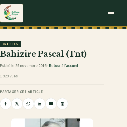
ARTISTES
Bahizire Pascal (Tnt)
Publié le 29 novembre 2016 ·
Retour à l'accueil
1 929 vues
PARTAGER CET ARTICLE
Copier
Partager
Partager
Partager
Partager
Partager
le
sur
sur
sur
sur
par
lien
Facebook
X
WhatsApp
LinkedIn
e-