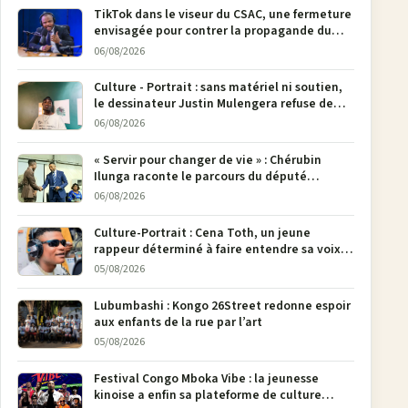
TikTok dans le viseur du CSAC, une fermeture
envisagée pour contrer la propagande du
M23
06/08/2026
Culture - Portrait : sans matériel ni soutien,
le dessinateur Justin Mulengera refuse de
poser son crayon
06/08/2026
« Servir pour changer de vie » : Chérubin
Ilunga raconte le parcours du député
national Jethro Muyombi Tshimbu en 137
06/08/2026
pages
Culture-Portrait : Cena Toth, un jeune
rappeur déterminé à faire entendre sa voix à
Bunia
05/08/2026
Lubumbashi : Kongo 26Street redonne espoir
aux enfants de la rue par l’art
05/08/2026
Festival Congo Mboka Vibe : la jeunesse
kinoise a enfin sa plateforme de culture