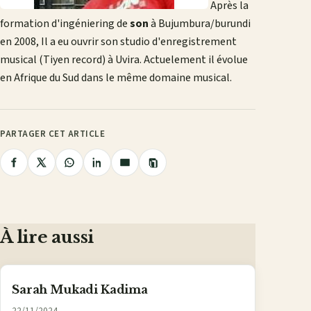
Après la
formation d'ingéniering de
son
à Bujumbura/burundi
en 2008, Il a eu ouvrir son studio d'enregistrement
musical (Tiyen record) à Uvira. Actuelement il évolue
en Afrique du Sud dans le même domaine musical.
PARTAGER CET ARTICLE
Copier
Partager
Partager
Partager
Partager
Partager
le
lien
sur
sur
sur
sur
par
Facebook
X
WhatsApp
LinkedIn
e-
mail
À lire aussi
Sarah Mukadi Kadima