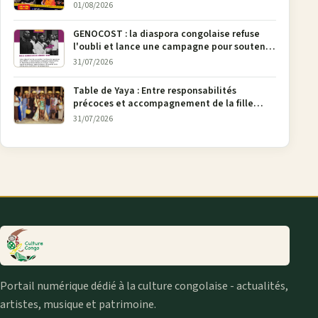
urbaine
01/08/2026
GENOCOST : la diaspora congolaise refuse
l'oubli et lance une campagne pour soutenir
la pétition FONAREV depuis Bruxelles
31/07/2026
Table de Yaya : Entre responsabilités
précoces et accompagnement de la fille
aînée, la diaspora en débat
31/07/2026
Portail numérique dédié à la culture congolaise - actualités,
artistes, musique et patrimoine.