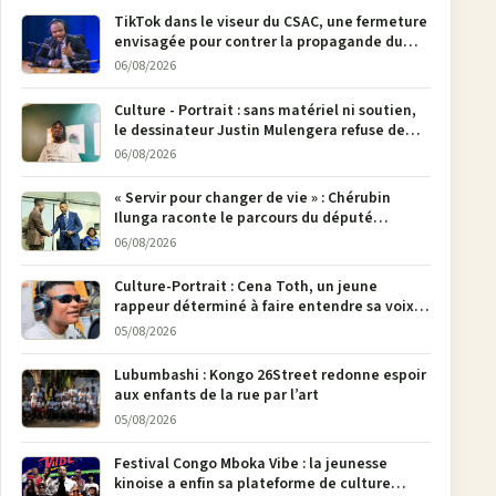
TikTok dans le viseur du CSAC, une fermeture
envisagée pour contrer la propagande du
M23
06/08/2026
Culture - Portrait : sans matériel ni soutien,
le dessinateur Justin Mulengera refuse de
poser son crayon
06/08/2026
« Servir pour changer de vie » : Chérubin
Ilunga raconte le parcours du député
national Jethro Muyombi Tshimbu en 137
06/08/2026
pages
Culture-Portrait : Cena Toth, un jeune
rappeur déterminé à faire entendre sa voix à
Bunia
05/08/2026
Lubumbashi : Kongo 26Street redonne espoir
aux enfants de la rue par l’art
05/08/2026
Festival Congo Mboka Vibe : la jeunesse
kinoise a enfin sa plateforme de culture