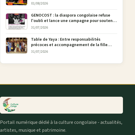
urbaine
01/08/2026
GENOCOST : la diaspora congolaise refuse
l'oubli et lance une campagne pour soutenir
la pétition FONAREV depuis Bruxelles
31/07/2026
Table de Yaya : Entre responsabilités
précoces et accompagnement de la fille
aînée, la diaspora en débat
31/07/2026
Portail numérique dédié à la culture congolaise - actualités,
artistes, musique et patrimoine.