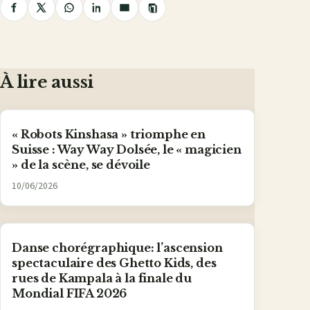
Copier
Partager
Partager
Partager
Partager
Partager
le
lien
sur
sur
sur
sur
par
Facebook
X
WhatsApp
LinkedIn
e-
mail
À lire aussi
« Robots Kinshasa » triomphe en
Suisse : Way Way Dolsée, le « magicien
» de la scène, se dévoile
10/06/2026
Danse chorégraphique: l’ascension
spectaculaire des Ghetto Kids, des
rues de Kampala à la finale du
Mondial FIFA 2026