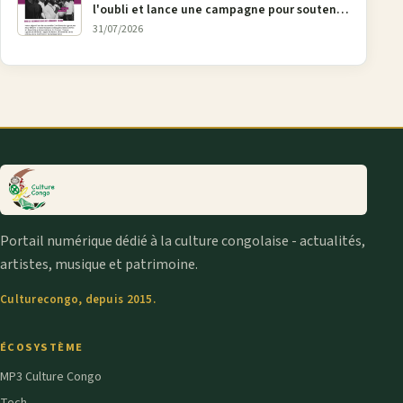
l'oubli et lance une campagne pour soutenir
la pétition FONAREV depuis Bruxelles
31/07/2026
Portail numérique dédié à la culture congolaise - actualités,
artistes, musique et patrimoine.
Culturecongo, depuis 2015.
ÉCOSYSTÈME
MP3 Culture Congo