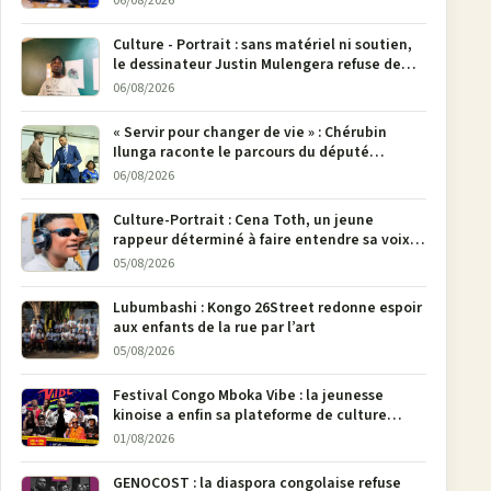
06/08/2026
Culture - Portrait : sans matériel ni soutien,
le dessinateur Justin Mulengera refuse de
poser son crayon
06/08/2026
« Servir pour changer de vie » : Chérubin
Ilunga raconte le parcours du député
national Jethro Muyombi Tshimbu en 137
06/08/2026
pages
Culture-Portrait : Cena Toth, un jeune
rappeur déterminé à faire entendre sa voix à
Bunia
05/08/2026
Lubumbashi : Kongo 26Street redonne espoir
aux enfants de la rue par l’art
05/08/2026
Festival Congo Mboka Vibe : la jeunesse
kinoise a enfin sa plateforme de culture
urbaine
01/08/2026
GENOCOST : la diaspora congolaise refuse