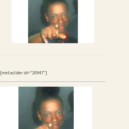
mail
[metaslider id="20947"]