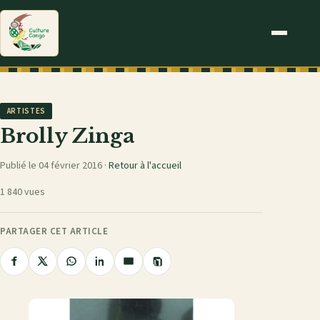
ARTISTES
Brolly Zinga
Publié le 04 février 2016 ·
Retour à l'accueil
1 840 vues
PARTAGER CET ARTICLE
Copier
Partager
Partager
Partager
Partager
Partager
le
sur
sur
sur
sur
par
lien
Facebook
X
WhatsApp
LinkedIn
e-