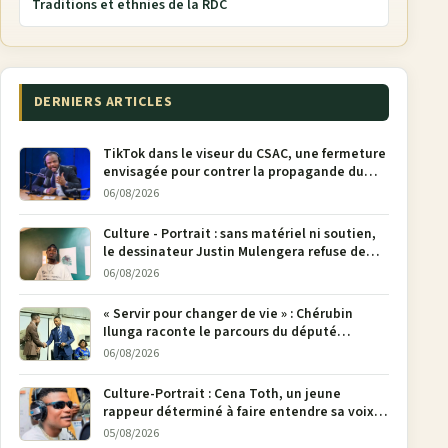
Traditions et ethnies de la RDC
DERNIERS ARTICLES
TikTok dans le viseur du CSAC, une fermeture
envisagée pour contrer la propagande du
M23
06/08/2026
Culture - Portrait : sans matériel ni soutien,
le dessinateur Justin Mulengera refuse de
poser son crayon
06/08/2026
« Servir pour changer de vie » : Chérubin
Ilunga raconte le parcours du député
national Jethro Muyombi Tshimbu en 137
06/08/2026
pages
Culture-Portrait : Cena Toth, un jeune
rappeur déterminé à faire entendre sa voix à
Bunia
05/08/2026