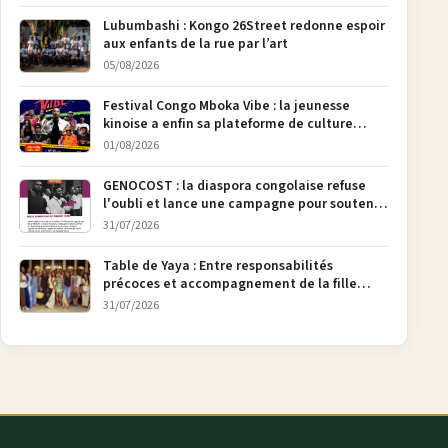
Lubumbashi : Kongo 26Street redonne espoir
aux enfants de la rue par l’art
05/08/2026
Festival Congo Mboka Vibe : la jeunesse
kinoise a enfin sa plateforme de culture
urbaine
01/08/2026
GENOCOST : la diaspora congolaise refuse
l'oubli et lance une campagne pour soutenir
la pétition FONAREV depuis Bruxelles
31/07/2026
Table de Yaya : Entre responsabilités
précoces et accompagnement de la fille
aînée, la diaspora en débat
31/07/2026