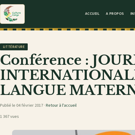
ACCUEIL
A PROPOS
IN
LITTÉRATURE
Conférence : JOU
INTERNATIONALE
LANGUE MATER
Publié le 04 février 2017 ·
Retour à l'accueil
1 367 vues