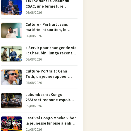
TikTok dans le viseur du
CSAC, une fermeture
envisagée pour contrer la
06/08/2026
propagande du M23
Culture - Portrait : sans
matériel ni soutien, le
dessinateur Justin
06/08/2026
Mulengera refuse de poser
son crayon
« Servir pour changer de vie
» : Chérubin Ilunga raconte
le parcours du député
06/08/2026
national Jethro Muyombi
Tshimbu en 137 pages
Culture-Portrait : Cena
Toth, un jeune rappeur
déterminé à faire entendre
05/08/2026
sa voix à Bunia
Lubumbashi : Kongo
26Street redonne espoir
aux enfants de la rue par
05/08/2026
l’art
Festival Congo Mboka Vibe :
la jeunesse kinoise a enfin
sa plateforme de culture
01/08/2026