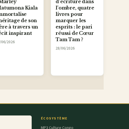
 Marley
d'écriture dans
atumona Kiala
l'ombre, quatre
mmortalise
livres pour
'héritage de son
marquer les
ère à travers un
esprits : le pari
écit inspirant
réussi de Cœur
Tam Tam ?
/06/2026
28/06/2026
ÉCOSYSTÈME
MP3 Culture Congo