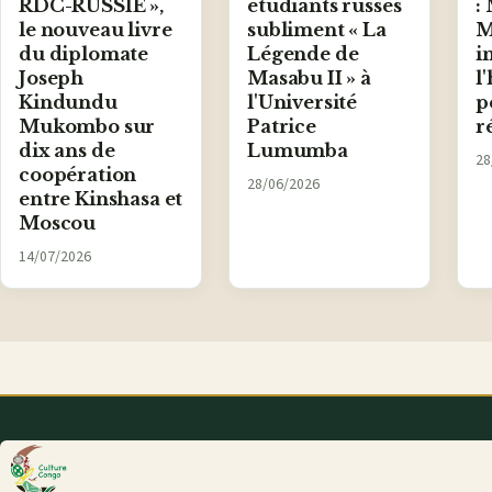
RDC-RUSSIE »,
étudiants russes
:
le nouveau livre
subliment « La
M
du diplomate
Légende de
i
Joseph
Masabu II » à
l
Kindundu
l'Université
p
Mukombo sur
Patrice
r
dix ans de
Lumumba
28
coopération
28/06/2026
entre Kinshasa et
Moscou
14/07/2026