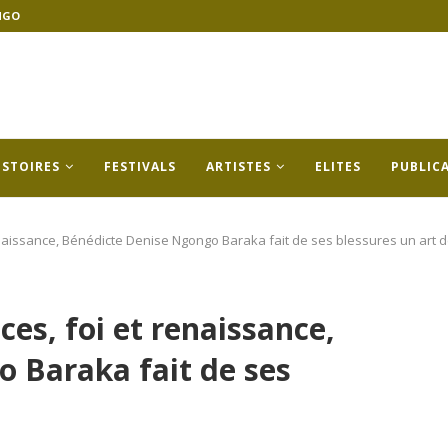
NGO
ISTOIRES
FESTIVALS
ARTISTES
ELITES
PUBLIC
 renaissance, Bénédicte Denise Ngongo Baraka fait de ses blessures un art d
nces, foi et renaissance,
 Baraka fait de ses
e