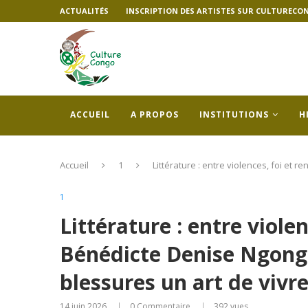
ACTUALITÉS
INSCRIPTION DES ARTISTES SUR CULTURECO
ACCUEIL
A PROPOS
INSTITUTIONS
H
Accueil
1
Littérature : entre violences, foi et
1
Littérature : entre viole
Bénédicte Denise Ngongo
blessures un art de vivr
14 juin 2026
0 Commentaire
392
vues