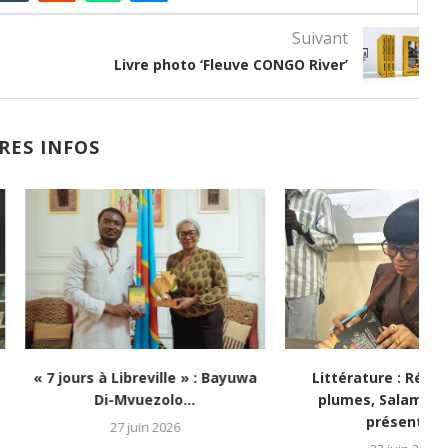
Suivant
Livre photo ‘Fleuve CONGO River’
RES INFOS
Libreville » : Bayuwa
Littérature : Résilience et
Li
-Mvuezolo...
plumes, Salama Bybyley
présente...
27 juin 2026