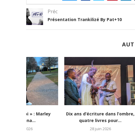
Préc
Présentation Trankilizé By Pat+10
AUT
: Marley
Dix ans d’écriture dans l’ombre,
« 7 jours à 
.
quatre livres pour...
Di
28 juin 2026