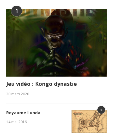
1
Jeu vidéo : Kongo dynastie
20 mars 2020
2
Royaume Lunda
14 mai 2016