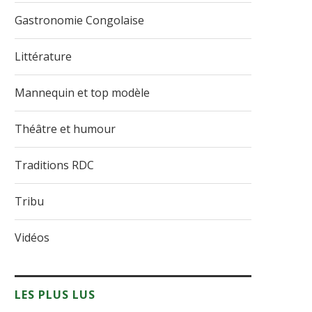
Gastronomie Congolaise
Littérature
Mannequin et top modèle
Théâtre et humour
Traditions RDC
Tribu
Vidéos
ttérature : entre violences, foi
« Le livre d’abord », Christ
et renaissance, Bénédicte...
Gombo, nommé...
LES PLUS LUS
14 juin 2026
12 juin 2026