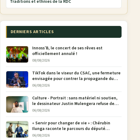
Traditions et ethnies de la RDC
DERNIERS ARTICLES
Innoss’B, le concert de ses rêves est
officiellement annulé !
08/08/2026
TikTok dans le viseur du CSAC, une fermeture
envisagée pour contrer la propagande du
M23
06/08/2026
Culture - Portrait : sans matériel ni soutien,
le dessinateur Justin Mulengera refuse de
poser son crayon
06/08/2026
« Servir pour changer de vie » : Chérubin
Ilunga raconte le parcours du député
national Jethro Muyombi Tshimbu en 137
06/08/2026
pages