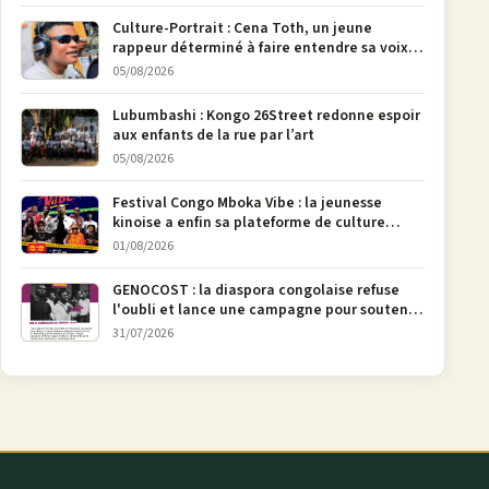
Culture-Portrait : Cena Toth, un jeune
rappeur déterminé à faire entendre sa voix à
Bunia
05/08/2026
Lubumbashi : Kongo 26Street redonne espoir
aux enfants de la rue par l’art
05/08/2026
Festival Congo Mboka Vibe : la jeunesse
kinoise a enfin sa plateforme de culture
urbaine
01/08/2026
GENOCOST : la diaspora congolaise refuse
l'oubli et lance une campagne pour soutenir
la pétition FONAREV depuis Bruxelles
31/07/2026