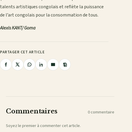
talents artistiques congolais et reflète la puissance
de l’art congolais pour la consommation de tous.
Alexis KANT/ Goma
PARTAGER CET ARTICLE
Copier
Partager
Partager
Partager
Partager
Partager
le
lien
sur
sur
sur
sur
par
Facebook
X
WhatsApp
LinkedIn
e-
mail
Commentaires
0 commentaire
Soyez le premier à commenter cet article.