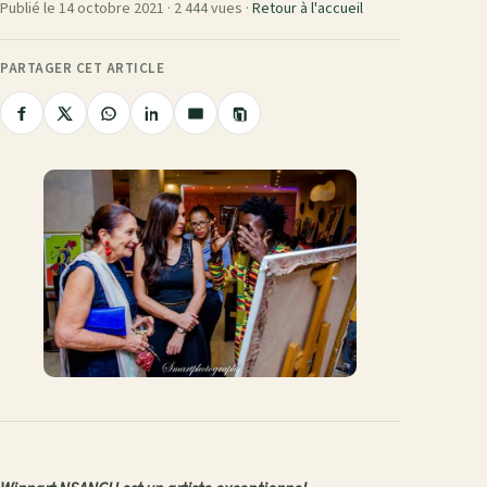
Publié le 14 octobre 2021 ·
2 444 vues
·
Retour à l'accueil
PARTAGER CET ARTICLE
Copier
Partager
Partager
Partager
Partager
Partager
le
sur
sur
sur
sur
par
lien
Facebook
X
WhatsApp
LinkedIn
e-
mail