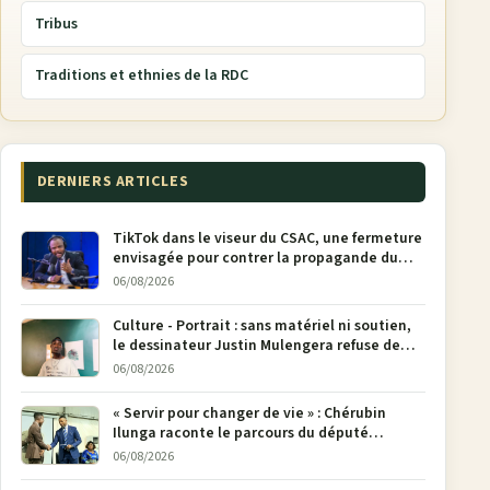
Tribus
Traditions et ethnies de la RDC
DERNIERS ARTICLES
TikTok dans le viseur du CSAC, une fermeture
envisagée pour contrer la propagande du
M23
06/08/2026
Culture - Portrait : sans matériel ni soutien,
le dessinateur Justin Mulengera refuse de
poser son crayon
06/08/2026
« Servir pour changer de vie » : Chérubin
Ilunga raconte le parcours du député
national Jethro Muyombi Tshimbu en 137
06/08/2026
pages