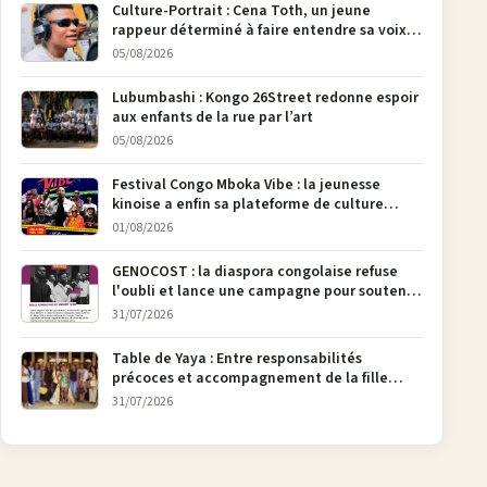
Culture-Portrait : Cena Toth, un jeune
rappeur déterminé à faire entendre sa voix à
Bunia
05/08/2026
Lubumbashi : Kongo 26Street redonne espoir
aux enfants de la rue par l’art
05/08/2026
Festival Congo Mboka Vibe : la jeunesse
kinoise a enfin sa plateforme de culture
urbaine
01/08/2026
GENOCOST : la diaspora congolaise refuse
l'oubli et lance une campagne pour soutenir
la pétition FONAREV depuis Bruxelles
31/07/2026
Table de Yaya : Entre responsabilités
précoces et accompagnement de la fille
aînée, la diaspora en débat
31/07/2026