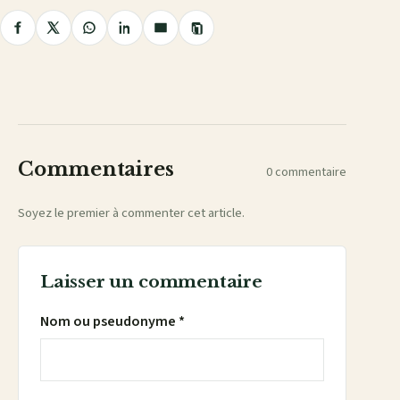
Copier
Partager
Partager
Partager
Partager
Partager
le
lien
sur
sur
sur
sur
par
Facebook
X
WhatsApp
LinkedIn
e-
mail
Commentaires
0 commentaire
Soyez le premier à commenter cet article.
Laisser un commentaire
Nom ou pseudonyme *