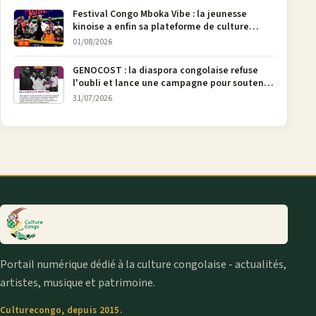
Festival Congo Mboka Vibe : la jeunesse
kinoise a enfin sa plateforme de culture
urbaine
01/08/2026
GENOCOST : la diaspora congolaise refuse
l'oubli et lance une campagne pour soutenir
la pétition FONAREV depuis Bruxelles
31/07/2026
Portail numérique dédié à la culture congolaise - actualités,
artistes, musique et patrimoine.
Culturecongo, depuis 2015.