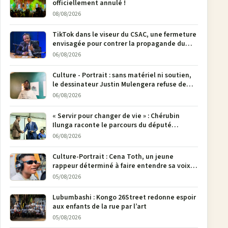
officiellement annulé !
08/08/2026
TikTok dans le viseur du CSAC, une fermeture
envisagée pour contrer la propagande du
M23
06/08/2026
Culture - Portrait : sans matériel ni soutien,
le dessinateur Justin Mulengera refuse de
poser son crayon
06/08/2026
« Servir pour changer de vie » : Chérubin
Ilunga raconte le parcours du député
national Jethro Muyombi Tshimbu en 137
06/08/2026
pages
Culture-Portrait : Cena Toth, un jeune
rappeur déterminé à faire entendre sa voix à
Bunia
05/08/2026
Lubumbashi : Kongo 26Street redonne espoir
aux enfants de la rue par l’art
05/08/2026