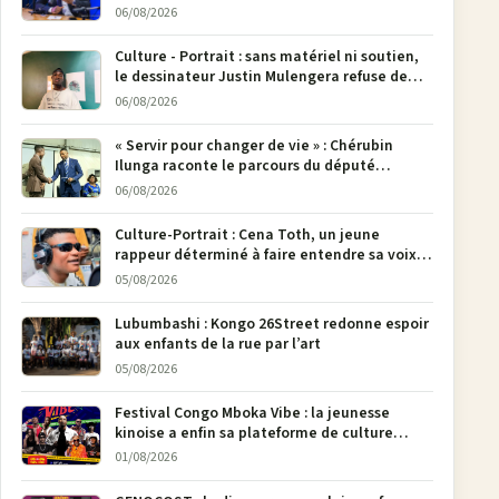
M23
06/08/2026
Culture - Portrait : sans matériel ni soutien,
le dessinateur Justin Mulengera refuse de
poser son crayon
06/08/2026
« Servir pour changer de vie » : Chérubin
Ilunga raconte le parcours du député
national Jethro Muyombi Tshimbu en 137
06/08/2026
pages
Culture-Portrait : Cena Toth, un jeune
rappeur déterminé à faire entendre sa voix à
Bunia
05/08/2026
Lubumbashi : Kongo 26Street redonne espoir
aux enfants de la rue par l’art
05/08/2026
Festival Congo Mboka Vibe : la jeunesse
kinoise a enfin sa plateforme de culture
urbaine
01/08/2026