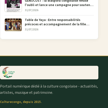
GENOCOST : la diaspora congolaise refuse
l'oubli et lance une campagne pour soutenir
la pétition FONAREV depuis Bruxelles
31/07/2026
Table de Yaya : Entre responsabilités
précoces et accompagnement de la fille
aînée, la diaspora en débat
31/07/2026
Portail numérique dédié à la culture congolaise - actualités,
artistes, musique et patrimoine.
Culturecongo, depuis 2015.