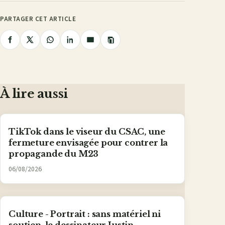
PARTAGER CET ARTICLE
Copier
Partager
Partager
Partager
Partager
Partager
le
lien
sur
sur
sur
sur
par
Facebook
X
WhatsApp
LinkedIn
e-
mail
À lire aussi
TikTok dans le viseur du CSAC, une
fermeture envisagée pour contrer la
propagande du M23
06/08/2026
Culture - Portrait : sans matériel ni