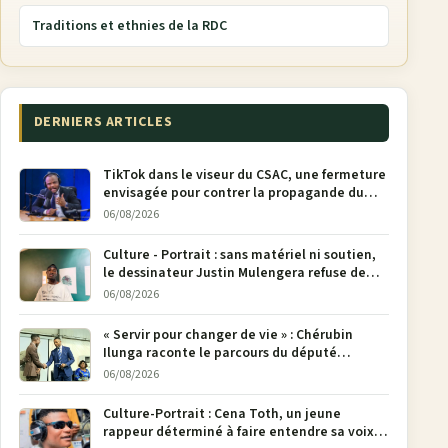
Traditions et ethnies de la RDC
DERNIERS ARTICLES
TikTok dans le viseur du CSAC, une fermeture
envisagée pour contrer la propagande du
M23
06/08/2026
Culture - Portrait : sans matériel ni soutien,
le dessinateur Justin Mulengera refuse de
poser son crayon
06/08/2026
« Servir pour changer de vie » : Chérubin
Ilunga raconte le parcours du député
national Jethro Muyombi Tshimbu en 137
06/08/2026
pages
Culture-Portrait : Cena Toth, un jeune
rappeur déterminé à faire entendre sa voix à