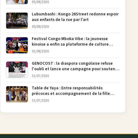
Bunia
05/08/2026
Lubumbashi : Kongo 26Street redonne espoir
aux enfants de la rue par l’art
05/08/2026
Festival Congo Mboka Vibe : la jeunesse
kinoise a enfin sa plateforme de culture
urbaine
01/08/2026
GENOCOST : la diaspora congolaise refuse
l'oubli et lance une campagne pour soutenir
la pétition FONAREV depuis Bruxelles
31/07/2026
Table de Yaya : Entre responsabilités
précoces et accompagnement de la fille
aînée, la diaspora en débat
31/07/2026