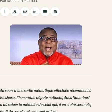
PARTAGER CET ARTICLE
Copier
Partager
Partager
Partager
Partager
Partager
le
sur
sur
sur
sur
par
lien
Facebook
X
WhatsApp
LinkedIn
e-
mail
Au cours d'une sortie médiatique effectuée récemment à
Kinshasa, l'honorable député national, Ados Ndombasi
a dû saluer la mémoire de celui qui, à en croire ses mots,
était de son vivant un grand artiste.