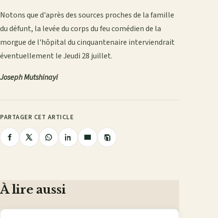
Notons que d'après des sources proches de la famille
du défunt, la levée du corps du feu comédien de la
morgue de l'hôpital du cinquantenaire interviendrait
éventuellement le Jeudi 28 juillet.
Joseph Mutshinayi
PARTAGER CET ARTICLE
Copier
Partager
Partager
Partager
Partager
Partager
le
lien
sur
sur
sur
sur
par
Facebook
X
WhatsApp
LinkedIn
e-
mail
À lire aussi