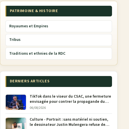
PATRIMOINE & HISTOIRE
Royaumes et Empires
Tribus
Traditions et ethnies de la RDC
DERNIERS ARTICLES
TikTok dans le viseur du CSAC, une fermeture
envisagée pour contrer la propagande du
M23
06/08/2026
Culture - Portrait : sans matériel ni soutien,
le dessinateur Justin Mulengera refuse de