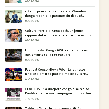
poser son crayon
06/08/2026
« Servir pour changer de vie » : Chérubin
Ilunga raconte le parcours du député
national Jethro Muyombi Tshimbu en 137
06/08/2026
pages
Culture-Portrait : Cena Toth, un jeune
rappeur déterminé à faire entendre sa voix à
Bunia
05/08/2026
Lubumbashi : Kongo 26Street redonne espoir
aux enfants de la rue par l’art
05/08/2026
Festival Congo Mboka Vibe : la jeunesse
kinoise a enfin sa plateforme de culture
urbaine
01/08/2026
GENOCOST : la diaspora congolaise refuse
l'oubli et lance une campagne pour soutenir
la pétition FONAREV depuis Bruxelles
31/07/2026
Table de Yaya : Entre responsabilités