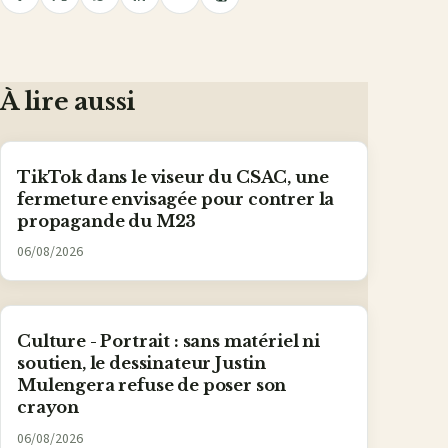
Copier
Partager
Partager
Partager
Partager
Partager
le
lien
sur
sur
sur
sur
par
Facebook
X
WhatsApp
LinkedIn
e-
mail
À lire aussi
TikTok dans le viseur du CSAC, une
fermeture envisagée pour contrer la
propagande du M23
06/08/2026
Culture - Portrait : sans matériel ni
soutien, le dessinateur Justin
Mulengera refuse de poser son
crayon
06/08/2026