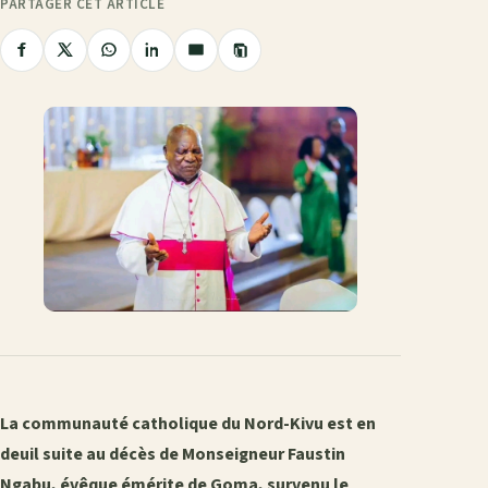
PARTAGER CET ARTICLE
Copier
Partager
Partager
Partager
Partager
Partager
le
sur
sur
sur
sur
par
lien
Facebook
X
WhatsApp
LinkedIn
e-
mail
La communauté catholique du Nord-Kivu est en
deuil suite au décès de Monseigneur Faustin
Ngabu, évêque émérite de Goma, survenu le