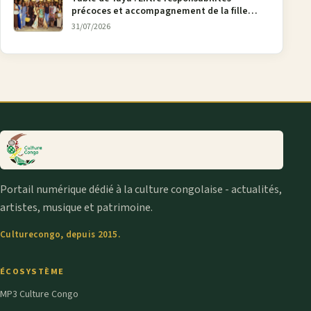
précoces et accompagnement de la fille
aînée, la diaspora en débat
31/07/2026
Portail numérique dédié à la culture congolaise - actualités,
artistes, musique et patrimoine.
Culturecongo, depuis 2015.
ÉCOSYSTÈME
MP3 Culture Congo