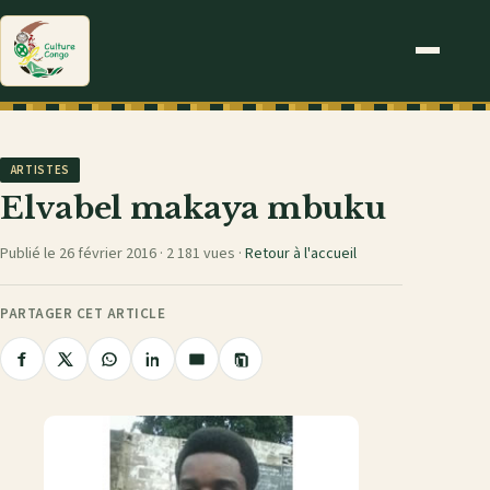
ARTISTES
Elvabel makaya mbuku
Publié le 26 février 2016 ·
2 181 vues
·
Retour à l'accueil
PARTAGER CET ARTICLE
Copier
Partager
Partager
Partager
Partager
Partager
le
sur
sur
sur
sur
par
lien
Facebook
X
WhatsApp
LinkedIn
e-
mail