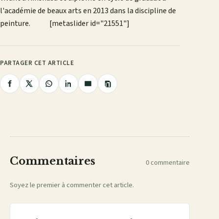
l'académie de beaux arts en 2013 dans la discipline de
peinture. [metaslider id="21551"]
PARTAGER CET ARTICLE
Copier
Partager
Partager
Partager
Partager
Partager
le
lien
sur
sur
sur
sur
par
Facebook
X
WhatsApp
LinkedIn
e-
mail
Commentaires
0 commentaire
Soyez le premier à commenter cet article.