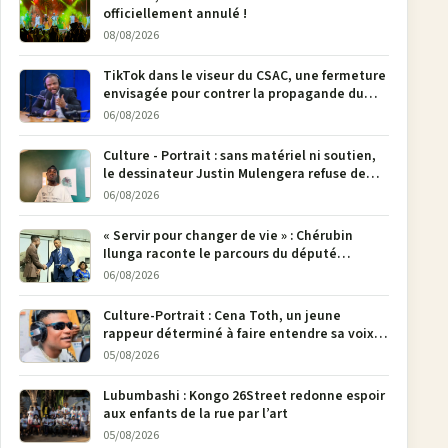
officiellement annulé !
08/08/2026
TikTok dans le viseur du CSAC, une fermeture
envisagée pour contrer la propagande du
M23
06/08/2026
Culture - Portrait : sans matériel ni soutien,
le dessinateur Justin Mulengera refuse de
poser son crayon
06/08/2026
« Servir pour changer de vie » : Chérubin
Ilunga raconte le parcours du député
national Jethro Muyombi Tshimbu en 137
06/08/2026
pages
Culture-Portrait : Cena Toth, un jeune
rappeur déterminé à faire entendre sa voix à
Bunia
05/08/2026
Lubumbashi : Kongo 26Street redonne espoir
aux enfants de la rue par l’art
05/08/2026