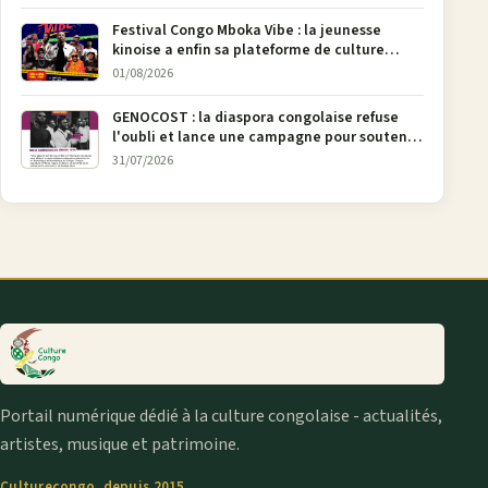
Festival Congo Mboka Vibe : la jeunesse
kinoise a enfin sa plateforme de culture
urbaine
01/08/2026
GENOCOST : la diaspora congolaise refuse
l'oubli et lance une campagne pour soutenir
la pétition FONAREV depuis Bruxelles
31/07/2026
Portail numérique dédié à la culture congolaise - actualités,
artistes, musique et patrimoine.
Culturecongo, depuis 2015.