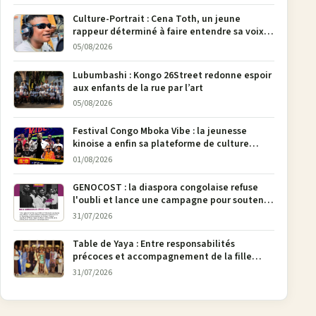
pages
Culture-Portrait : Cena Toth, un jeune
rappeur déterminé à faire entendre sa voix à
Bunia
05/08/2026
Lubumbashi : Kongo 26Street redonne espoir
aux enfants de la rue par l’art
05/08/2026
Festival Congo Mboka Vibe : la jeunesse
kinoise a enfin sa plateforme de culture
urbaine
01/08/2026
GENOCOST : la diaspora congolaise refuse
l'oubli et lance une campagne pour soutenir
la pétition FONAREV depuis Bruxelles
31/07/2026
Table de Yaya : Entre responsabilités
précoces et accompagnement de la fille
aînée, la diaspora en débat
31/07/2026