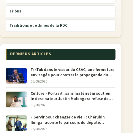
Tribus
Traditions et ethnies de la RDC
DERNIERS ARTICLES
TikTok dans le viseur du CSAC, une fermeture
envisagée pour contrer la propagande du
M23
06/08/2026
Culture - Portrait : sans matériel ni soutien,
le dessinateur Justin Mulengera refuse de
poser son crayon
06/08/2026
« Servir pour changer de vie » : Chérubin
Ilunga raconte le parcours du député
national Jethro Muyombi Tshimbu en 137
06/08/2026