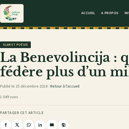
ACCUEIL
A PROPOS
IN
SLAM ET POÉSIE
La Benevolincija : 
fédère plus d’un mi
Publié le 25 décembre 2024 ·
Retour à l'accueil
1 049 vues
PARTAGER CET ARTICLE
Copier
Partager
Partager
Partager
Partager
Partager