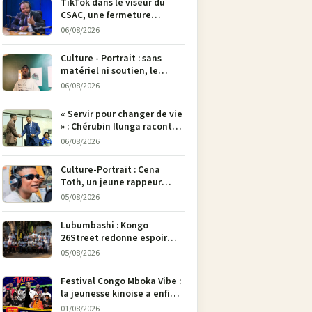
TikTok dans le viseur du
CSAC, une fermeture
envisagée pour contrer la
06/08/2026
propagande du M23
Culture - Portrait : sans
matériel ni soutien, le
dessinateur Justin
06/08/2026
Mulengera refuse de poser
son crayon
« Servir pour changer de vie
» : Chérubin Ilunga raconte
le parcours du député
06/08/2026
national Jethro Muyombi
Tshimbu en 137 pages
Culture-Portrait : Cena
Toth, un jeune rappeur
déterminé à faire entendre
05/08/2026
sa voix à Bunia
Lubumbashi : Kongo
26Street redonne espoir
aux enfants de la rue par
05/08/2026
l’art
Festival Congo Mboka Vibe :
la jeunesse kinoise a enfin
sa plateforme de culture
01/08/2026