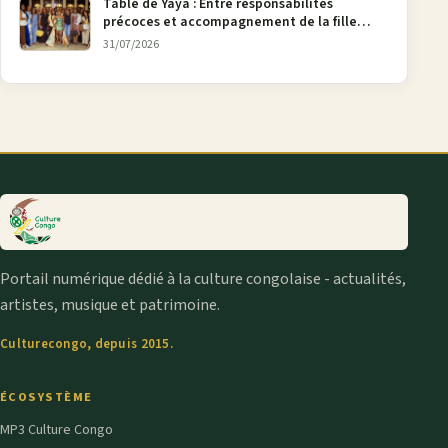
Table de Yaya : Entre responsabilités
précoces et accompagnement de la fille
aînée, la diaspora en débat
31/07/2026
Portail numérique dédié à la culture congolaise - actualités,
artistes, musique et patrimoine.
Culturecongo, depuis 2015.
ÉCOSYSTÈME
MP3 Culture Congo