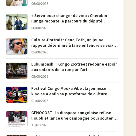
poser son crayon
06/08/2026
« Servir pour changer de vie » : Chérubin
Ilunga raconte le parcours du député
national Jethro Muyombi Tshimbu en 137
06/08/2026
pages
Culture-Portrait : Cena Toth, un jeune
rappeur déterminé à faire entendre sa voix à
Bunia
05/08/2026
Lubumbashi : Kongo 26Street redonne espoir
aux enfants de la rue par l’art
05/08/2026
Festival Congo Mboka Vibe : la jeunesse
kinoise a enfin sa plateforme de culture
urbaine
01/08/2026
GENOCOST : la diaspora congolaise refuse
l'oubli et lance une campagne pour soutenir
la pétition FONAREV depuis Bruxelles
31/07/2026