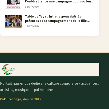
l'oubli et lance une campagne pour soutenir
la pétition FONAREV depuis Bruxelles
31/07/2026
Table de Yaya : Entre responsabilités
précoces et accompagnement de la fille
aînée, la diaspora en débat
31/07/2026
Portail numérique dédié à la culture congolaise - actualités,
artistes, musique et patrimoine.
Culturecongo, depuis 2015.