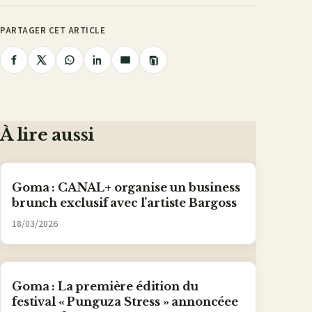
PARTAGER CET ARTICLE
Copier
Partager
Partager
Partager
Partager
Partager
le
lien
sur
sur
sur
sur
par
Facebook
X
WhatsApp
LinkedIn
e-
mail
À lire aussi
Goma : CANAL+ organise un business
brunch exclusif avec l’artiste Bargoss
18/03/2026
Goma : La première édition du
festival « Punguza Stress » annoncéee