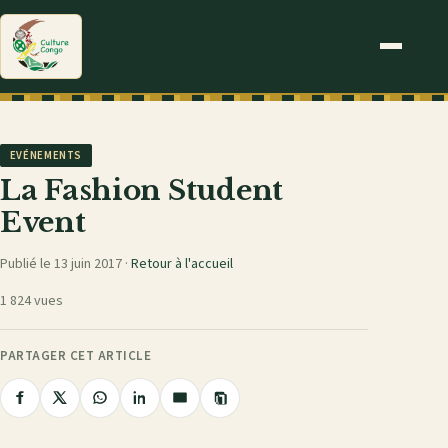
EVÉNEMENTS
La Fashion Student
Event
Publié le 13 juin 2017 ·
Retour à l'accueil
1 824 vues
PARTAGER CET ARTICLE
Copier
Partager
Partager
Partager
Partager
Partager
le
sur
sur
sur
sur
par
lien