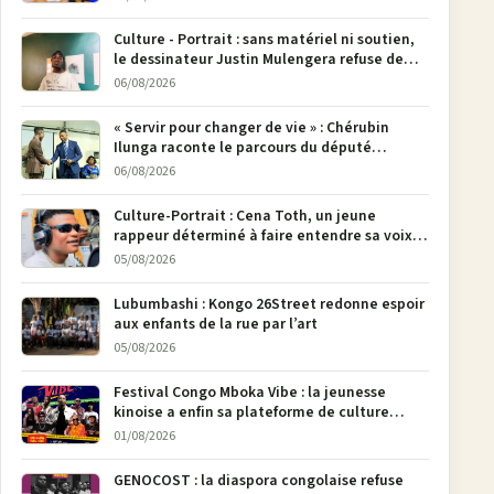
Culture - Portrait : sans matériel ni soutien,
le dessinateur Justin Mulengera refuse de
poser son crayon
06/08/2026
« Servir pour changer de vie » : Chérubin
Ilunga raconte le parcours du député
national Jethro Muyombi Tshimbu en 137
06/08/2026
pages
Culture-Portrait : Cena Toth, un jeune
rappeur déterminé à faire entendre sa voix à
Bunia
05/08/2026
Lubumbashi : Kongo 26Street redonne espoir
aux enfants de la rue par l’art
05/08/2026
Festival Congo Mboka Vibe : la jeunesse
kinoise a enfin sa plateforme de culture
urbaine
01/08/2026
GENOCOST : la diaspora congolaise refuse