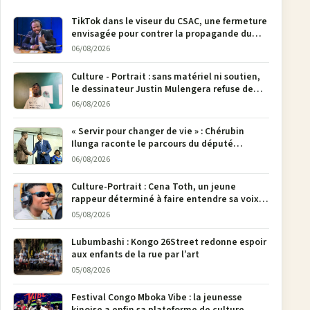
TikTok dans le viseur du CSAC, une fermeture
envisagée pour contrer la propagande du
M23
06/08/2026
Culture - Portrait : sans matériel ni soutien,
le dessinateur Justin Mulengera refuse de
poser son crayon
06/08/2026
« Servir pour changer de vie » : Chérubin
Ilunga raconte le parcours du député
national Jethro Muyombi Tshimbu en 137
06/08/2026
pages
Culture-Portrait : Cena Toth, un jeune
rappeur déterminé à faire entendre sa voix à
Bunia
05/08/2026
Lubumbashi : Kongo 26Street redonne espoir
aux enfants de la rue par l’art
05/08/2026
Festival Congo Mboka Vibe : la jeunesse