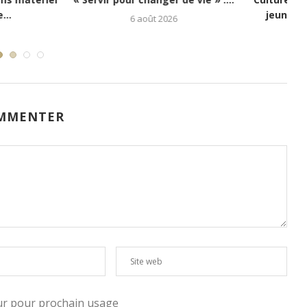
poir aux enfants...
jeunesse kinoise...
5 août 2026
1 août 2026
MMENTER
eur pour prochain usage