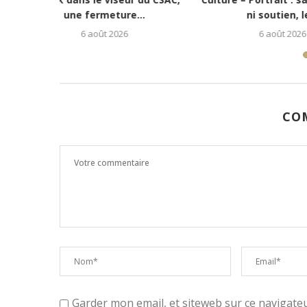
jeune rappeur déterminé...
redonne es
5 août 2026
CO
Garder mon email, et siteweb sur ce navigat