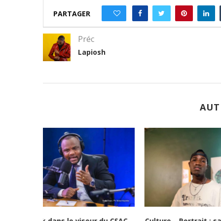
PARTAGER
0
Préc
Lapiosh
AUT
e vie » :...
Culture-Portrait : Cena Toth, un
Lubumbash