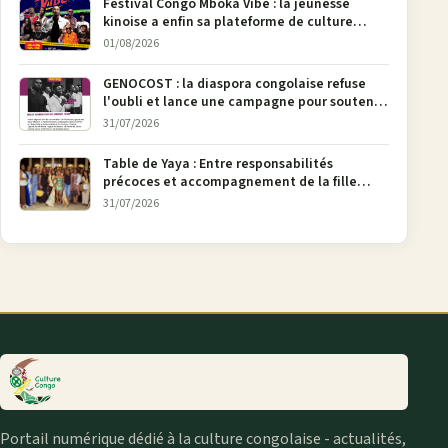
Festival Congo Mboka Vibe : la jeunesse
kinoise a enfin sa plateforme de culture
urbaine
01/08/2026
GENOCOST : la diaspora congolaise refuse
l'oubli et lance une campagne pour soutenir
la pétition FONAREV depuis Bruxelles
31/07/2026
Table de Yaya : Entre responsabilités
précoces et accompagnement de la fille
aînée, la diaspora en débat
31/07/2026
Portail numérique dédié à la culture congolaise - actualités,