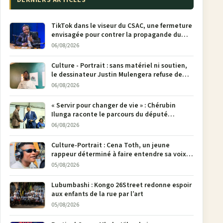
TikTok dans le viseur du CSAC, une fermeture
envisagée pour contrer la propagande du
M23
06/08/2026
Culture - Portrait : sans matériel ni soutien,
le dessinateur Justin Mulengera refuse de
poser son crayon
06/08/2026
« Servir pour changer de vie » : Chérubin
Ilunga raconte le parcours du député
national Jethro Muyombi Tshimbu en 137
06/08/2026
pages
Culture-Portrait : Cena Toth, un jeune
rappeur déterminé à faire entendre sa voix à
Bunia
05/08/2026
Lubumbashi : Kongo 26Street redonne espoir
aux enfants de la rue par l’art
05/08/2026