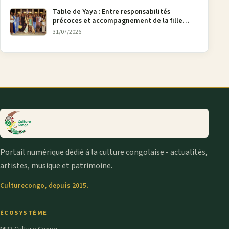
Table de Yaya : Entre responsabilités
précoces et accompagnement de la fille
aînée, la diaspora en débat
31/07/2026
Portail numérique dédié à la culture congolaise - actualités,
artistes, musique et patrimoine.
Culturecongo, depuis 2015.
ÉCOSYSTÈME