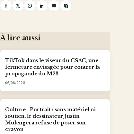
Copier
Partager
Partager
Partager
Partager
Partager
le
lien
sur
sur
sur
sur
par
Facebook
X
WhatsApp
LinkedIn
e-
mail
À lire aussi
TikTok dans le viseur du CSAC, une
fermeture envisagée pour contrer la
propagande du M23
06/08/2026
Culture - Portrait : sans matériel ni
soutien, le dessinateur Justin
Mulengera refuse de poser son
crayon