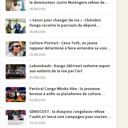
le dessinateur Justin Mulengera refuse de
poser son crayon
06/08/2026
« Servir pour changer de vie » : Chérubin
Ilunga raconte le parcours du député
national Jethro Muyombi Tshimbu en 137
06/08/2026
pages
Culture-Portrait : Cena Toth, un jeune
rappeur déterminé à faire entendre sa voix à
Bunia
05/08/2026
Lubumbashi : Kongo 26Street redonne espoir
aux enfants de la rue par l’art
05/08/2026
Festival Congo Mboka Vibe : la jeunesse
kinoise a enfin sa plateforme de culture
urbaine
01/08/2026
GENOCOST : la diaspora congolaise refuse
l'oubli et lance une campagne pour soutenir
la pétition FONAREV depuis Bruxelles
31/07/2026