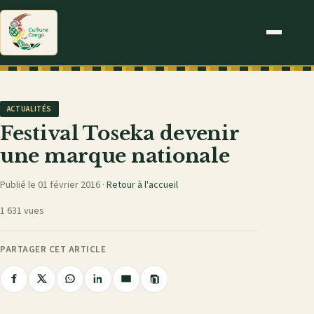
ACTUALITÉS
Festival Toseka devenir
une marque nationale
Publié le 01 février 2016 ·
Retour à l'accueil
1 631 vues
PARTAGER CET ARTICLE
Copier
Partager
Partager
Partager
Partager
Partager
le
sur
sur
sur
sur
par
lien