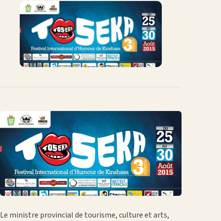
Facebook
X
WhatsApp
LinkedIn
e-
mail
Le ministre provincial de tourisme, culture et arts,