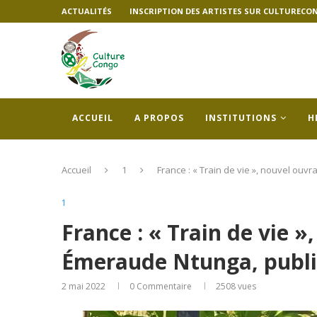
ACTUALITÉS
INSCRIPTION DES ARTISTES SUR CULTURECO
ACCUEIL
A PROPOS
INSTITUTIONS
H
Accueil
1
France : « Train de vie », nouvel ouv
1
France : « Train de vie »
Émeraude Ntunga, publié
2 mai 2022
0 Commentaire
2508
vues