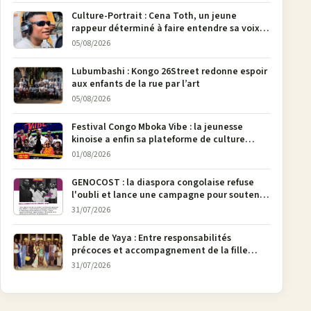
Culture-Portrait : Cena Toth, un jeune
rappeur déterminé à faire entendre sa voix à
Bunia
05/08/2026
Lubumbashi : Kongo 26Street redonne espoir
aux enfants de la rue par l’art
05/08/2026
Festival Congo Mboka Vibe : la jeunesse
kinoise a enfin sa plateforme de culture
urbaine
01/08/2026
GENOCOST : la diaspora congolaise refuse
l'oubli et lance une campagne pour soutenir
la pétition FONAREV depuis Bruxelles
31/07/2026
Table de Yaya : Entre responsabilités
précoces et accompagnement de la fille
aînée, la diaspora en débat
31/07/2026