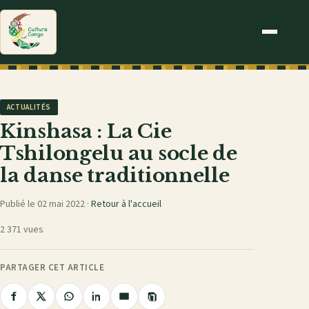
ACTUALITÉS
Kinshasa : La Cie
Tshilongelu au socle de
la danse traditionnelle
Publié le 02 mai 2022 ·
Retour à l'accueil
2 371 vues
PARTAGER CET ARTICLE
Copier
Partager
Partager
Partager
Partager
Partager