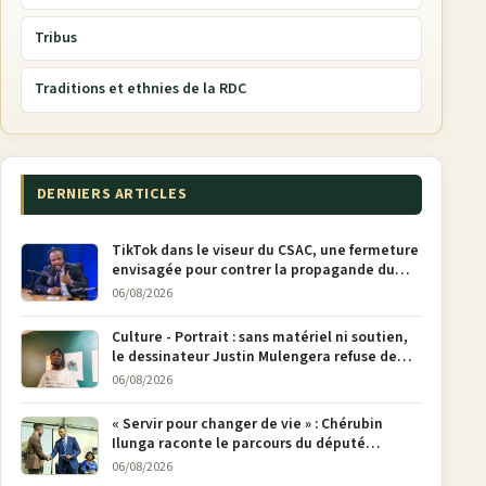
Tribus
Traditions et ethnies de la RDC
DERNIERS ARTICLES
TikTok dans le viseur du CSAC, une fermeture
envisagée pour contrer la propagande du
M23
06/08/2026
Culture - Portrait : sans matériel ni soutien,
le dessinateur Justin Mulengera refuse de
poser son crayon
06/08/2026
« Servir pour changer de vie » : Chérubin
Ilunga raconte le parcours du député
national Jethro Muyombi Tshimbu en 137
06/08/2026
pages