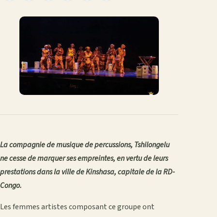
le
sur
sur
sur
sur
par
lien
Facebook
X
WhatsApp
LinkedIn
e-
mail
La compagnie de musique de percussions, Tshilongelu
ne cesse de marquer ses empreintes, en vertu de leurs
prestations dans la ville de Kinshasa, capitale de la RD-
Congo.
Les femmes artistes composant ce groupe ont