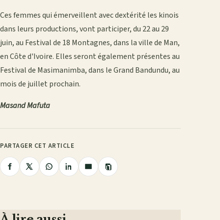
Ces femmes qui émerveillent avec dextérité les kinois
dans leurs productions, vont participer, du 22 au 29
juin, au Festival de 18 Montagnes, dans la ville de Man,
en Côte d'Ivoire. Elles seront également présentes au
Festival de Masimanimba, dans le Grand Bandundu, au
mois de juillet prochain.
Masand Mafuta
PARTAGER CET ARTICLE
Copier
Partager
Partager
Partager
Partager
Partager
le
lien
sur
sur
sur
sur
par
Facebook
X
WhatsApp
LinkedIn
e-
mail
À lire aussi