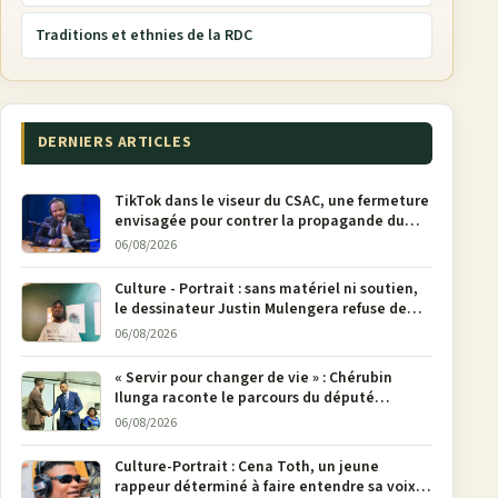
Traditions et ethnies de la RDC
DERNIERS ARTICLES
TikTok dans le viseur du CSAC, une fermeture
envisagée pour contrer la propagande du
M23
06/08/2026
Culture - Portrait : sans matériel ni soutien,
le dessinateur Justin Mulengera refuse de
poser son crayon
06/08/2026
« Servir pour changer de vie » : Chérubin
Ilunga raconte le parcours du député
national Jethro Muyombi Tshimbu en 137
06/08/2026
pages
Culture-Portrait : Cena Toth, un jeune
rappeur déterminé à faire entendre sa voix à