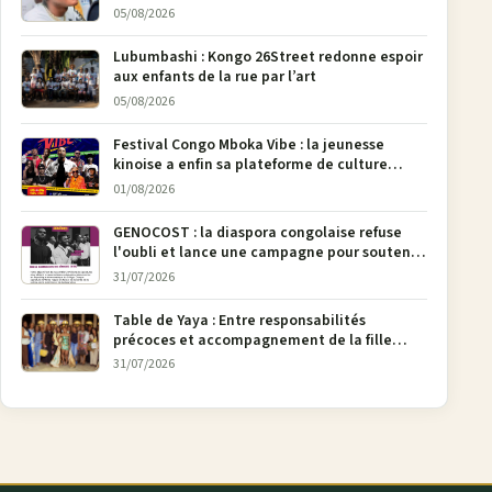
Bunia
05/08/2026
Lubumbashi : Kongo 26Street redonne espoir
aux enfants de la rue par l’art
05/08/2026
Festival Congo Mboka Vibe : la jeunesse
kinoise a enfin sa plateforme de culture
urbaine
01/08/2026
GENOCOST : la diaspora congolaise refuse
l'oubli et lance une campagne pour soutenir
la pétition FONAREV depuis Bruxelles
31/07/2026
Table de Yaya : Entre responsabilités
précoces et accompagnement de la fille
aînée, la diaspora en débat
31/07/2026