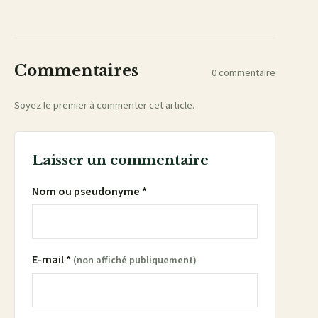
Facebook
X
WhatsApp
LinkedIn
e-
mail
Commentaires
0 commentaire
Soyez le premier à commenter cet article.
Laisser un commentaire
Nom ou pseudonyme *
E-mail *
(non affiché publiquement)