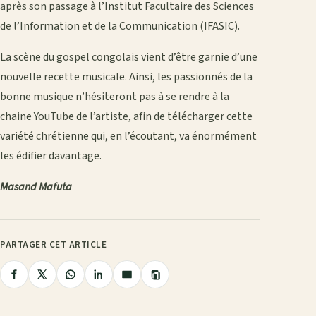
après son passage à l’Institut Facultaire des Sciences
de l’Information et de la Communication (IFASIC).
La scène du gospel congolais vient d’être garnie d’une
nouvelle recette musicale. Ainsi, les passionnés de la
bonne musique n’hésiteront pas à se rendre à la
chaine YouTube de l’artiste, afin de télécharger cette
variété chrétienne qui, en l’écoutant, va énormément
les édifier davantage.
Masand Mafuta
PARTAGER CET ARTICLE
Copier
Partager
Partager
Partager
Partager
Partager
le
lien
sur
sur
sur
sur
par