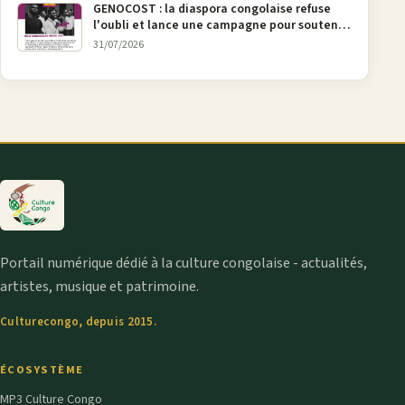
GENOCOST : la diaspora congolaise refuse
l'oubli et lance une campagne pour soutenir
la pétition FONAREV depuis Bruxelles
31/07/2026
Portail numérique dédié à la culture congolaise - actualités,
artistes, musique et patrimoine.
Culturecongo, depuis 2015.
ÉCOSYSTÈME
MP3 Culture Congo