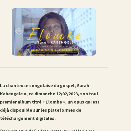
sur
sur
sur
sur
par
lien
Facebook
X
WhatsApp
LinkedIn
e-
mail
La chanteuse congolaise du gospel, Sarah
Kabengele a, ce dimanche 12/02/2023, son tout
premier album titré « Elombe », un opus qui est
déjà disponible sur les plateformes de
téléchargement digitales.