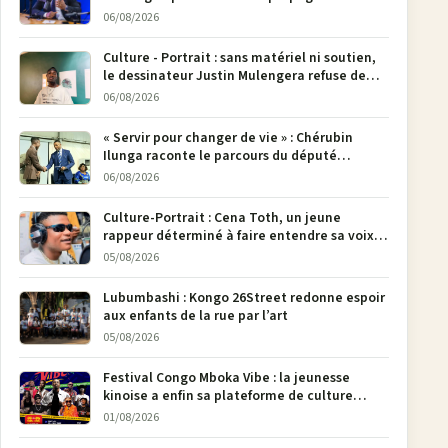
M23
06/08/2026
Culture - Portrait : sans matériel ni soutien,
le dessinateur Justin Mulengera refuse de
poser son crayon
06/08/2026
« Servir pour changer de vie » : Chérubin
Ilunga raconte le parcours du député
national Jethro Muyombi Tshimbu en 137
06/08/2026
pages
Culture-Portrait : Cena Toth, un jeune
rappeur déterminé à faire entendre sa voix à
Bunia
05/08/2026
Lubumbashi : Kongo 26Street redonne espoir
aux enfants de la rue par l’art
05/08/2026
Festival Congo Mboka Vibe : la jeunesse
kinoise a enfin sa plateforme de culture
urbaine
01/08/2026