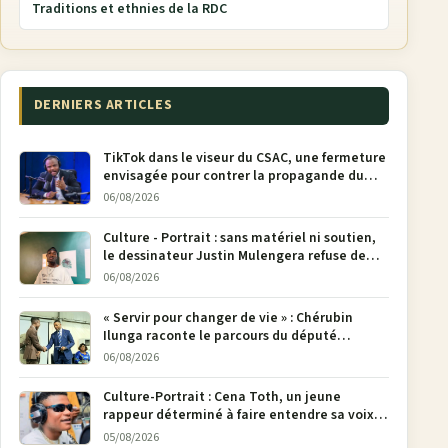
Traditions et ethnies de la RDC
DERNIERS ARTICLES
TikTok dans le viseur du CSAC, une fermeture
envisagée pour contrer la propagande du
M23
06/08/2026
Culture - Portrait : sans matériel ni soutien,
le dessinateur Justin Mulengera refuse de
poser son crayon
06/08/2026
« Servir pour changer de vie » : Chérubin
Ilunga raconte le parcours du député
national Jethro Muyombi Tshimbu en 137
06/08/2026
pages
Culture-Portrait : Cena Toth, un jeune
rappeur déterminé à faire entendre sa voix à
Bunia
05/08/2026