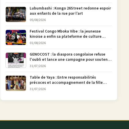
Lubumbashi : Kongo 26Street redonne espoir
aux enfants de la rue par l’art
05/08/2026
Festival Congo Mboka Vibe : la jeunesse
kinoise a enfin sa plateforme de culture
urbaine
01/08/2026
GENOCOST : la diaspora congolaise refuse
l'oubli et lance une campagne pour soutenir
la pétition FONAREV depuis Bruxelles
31/07/2026
Table de Yaya : Entre responsabilités
précoces et accompagnement de la fille
aînée, la diaspora en débat
31/07/2026