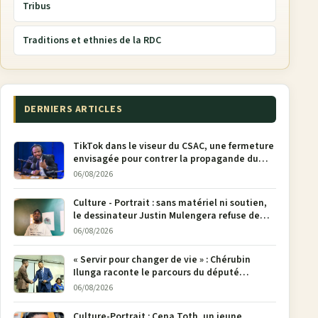
Tribus
Traditions et ethnies de la RDC
DERNIERS ARTICLES
TikTok dans le viseur du CSAC, une fermeture
envisagée pour contrer la propagande du
M23
06/08/2026
Culture - Portrait : sans matériel ni soutien,
le dessinateur Justin Mulengera refuse de
poser son crayon
06/08/2026
« Servir pour changer de vie » : Chérubin
Ilunga raconte le parcours du député
national Jethro Muyombi Tshimbu en 137
06/08/2026
pages
Culture-Portrait : Cena Toth, un jeune