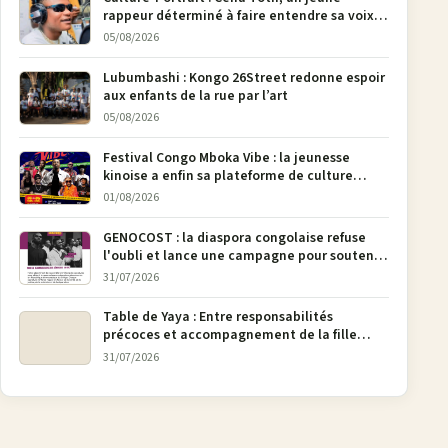
rappeur déterminé à faire entendre sa voix à
Bunia
05/08/2026
Lubumbashi : Kongo 26Street redonne espoir
aux enfants de la rue par l’art
05/08/2026
Festival Congo Mboka Vibe : la jeunesse
kinoise a enfin sa plateforme de culture
urbaine
01/08/2026
GENOCOST : la diaspora congolaise refuse
l'oubli et lance une campagne pour soutenir
la pétition FONAREV depuis Bruxelles
31/07/2026
Table de Yaya : Entre responsabilités
précoces et accompagnement de la fille
aînée, la diaspora en débat
31/07/2026