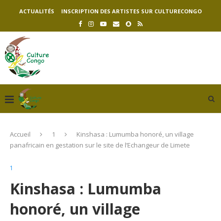
ACTUALITÉS
INSCRIPTION DES ARTISTES SUR CULTURECONGO
Accueil
1
Kinshasa : Lumumba honoré, un village
panafricain en gestation sur le site de l’Echangeur de Limete
1
Kinshasa : Lumumba
honoré, un village