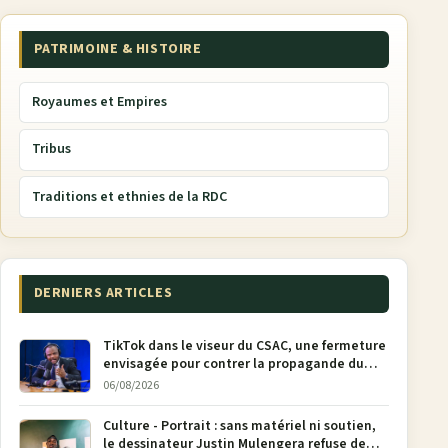
PATRIMOINE & HISTOIRE
Royaumes et Empires
Tribus
Traditions et ethnies de la RDC
DERNIERS ARTICLES
TikTok dans le viseur du CSAC, une fermeture
envisagée pour contrer la propagande du
M23
06/08/2026
Culture - Portrait : sans matériel ni soutien,
le dessinateur Justin Mulengera refuse de