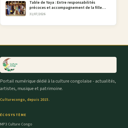
Table de Yaya : Entre responsabilités
précoces et accompagnement de la fille
aînée, la diaspora en débat
31/07/2026
Portail numérique dédié à la culture congolaise - actualités,
artistes, musique et patrimoine.
Culturecongo, depuis 2015.
ÉCOSYSTÈME
MP3 Culture Congo