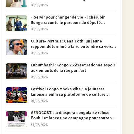
poser son crayon
06/08/2026
« Servir pour changer de vie » : Chérubin
Ilunga raconte le parcours du député
national Jethro Muyombi Tshimbu en 137
06/08/2026
pages
Culture-Portrait : Cena Toth, un jeune
rappeur déterminé à faire entendre sa voix à
Bunia
05/08/2026
Lubumbashi : Kongo 26Street redonne espoir
aux enfants de la rue par l’art
05/08/2026
Festival Congo Mboka Vibe : la jeunesse
kinoise a enfin sa plateforme de culture
urbaine
01/08/2026
GENOCOST : la diaspora congolaise refuse
l'oubli et lance une campagne pour soutenir
la pétition FONAREV depuis Bruxelles
31/07/2026