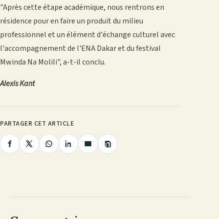
"Après cette étape académique, nous rentrons en
résidence pour en faire un produit du milieu
professionnel et un élément d'échange culturel avec
l'accompagnement de l'ENA Dakar et du festival
Mwinda Na Molili", a-t-il conclu.
Alexis Kant
PARTAGER CET ARTICLE
Copier
Partager
Partager
Partager
Partager
Partager
le
lien
sur
sur
sur
sur
par
Facebook
X
WhatsApp
LinkedIn
e-
mail