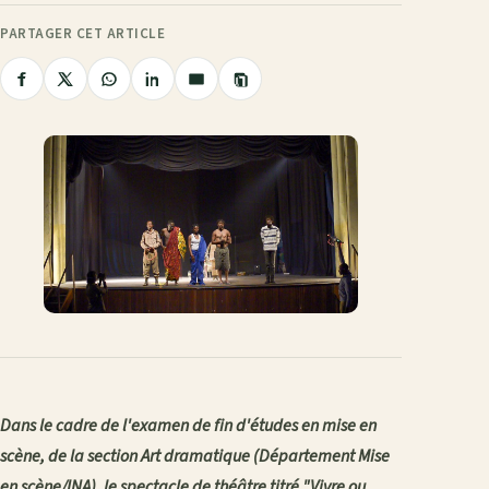
PARTAGER CET ARTICLE
Copier
Partager
Partager
Partager
Partager
Partager
le
sur
sur
sur
sur
par
lien
Facebook
X
WhatsApp
LinkedIn
e-
mail
Dans le cadre de l'examen de fin d'études en mise en
scène, de la section Art dramatique (Département Mise
en scène/INA), le spectacle de théâtre titré "Vivre ou