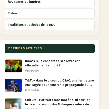
Royaumes et Empires
Tribus
Traditions et ethnies de la RDC
DERNIERS ARTICLES
Innoss’B, le concert de ses rêves est
officiellement annulé !
08/08/2026
TikTok dans le viseur du CSAC, une fermeture
envisagée pour contrer la propagande du
M23
06/08/2026
Culture - Portrait : sans matériel ni soutien,
le dessinateur Justin Mulengera refuse de
poser son crayon