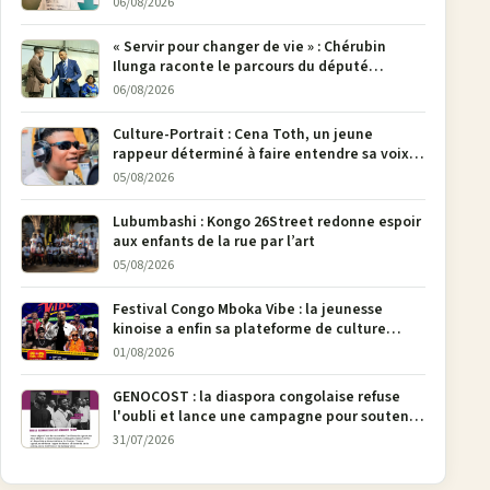
06/08/2026
« Servir pour changer de vie » : Chérubin
Ilunga raconte le parcours du député
national Jethro Muyombi Tshimbu en 137
06/08/2026
pages
Culture-Portrait : Cena Toth, un jeune
rappeur déterminé à faire entendre sa voix à
Bunia
05/08/2026
Lubumbashi : Kongo 26Street redonne espoir
aux enfants de la rue par l’art
05/08/2026
Festival Congo Mboka Vibe : la jeunesse
kinoise a enfin sa plateforme de culture
urbaine
01/08/2026
GENOCOST : la diaspora congolaise refuse
l'oubli et lance une campagne pour soutenir
la pétition FONAREV depuis Bruxelles
31/07/2026