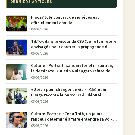
DERNIERS ARTICLES
Innoss’B, le concert de ses rêves est
officiellement annulé !
08/08/2026
TikTok dans le viseur du CSAC, une fermeture
envisagée pour contrer la propagande du
M23
06/08/2026
Culture - Portrait : sans matériel ni soutien,
le dessinateur Justin Mulengera refuse de
poser son crayon
06/08/2026
« Servir pour changer de vie » : Chérubin
Ilunga raconte le parcours du député
national Jethro Muyombi Tshimbu en 137
06/08/2026
pages
Culture-Portrait : Cena Toth, un jeune
rappeur déterminé à faire entendre sa voix à
Bunia
05/08/2026