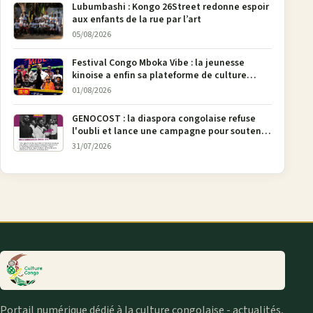
Lubumbashi : Kongo 26Street redonne espoir
aux enfants de la rue par l’art
05/08/2026
Festival Congo Mboka Vibe : la jeunesse
kinoise a enfin sa plateforme de culture
urbaine
01/08/2026
GENOCOST : la diaspora congolaise refuse
l'oubli et lance une campagne pour soutenir
la pétition FONAREV depuis Bruxelles
31/07/2026
Portail numérique dédié à la culture congolaise - actualités,