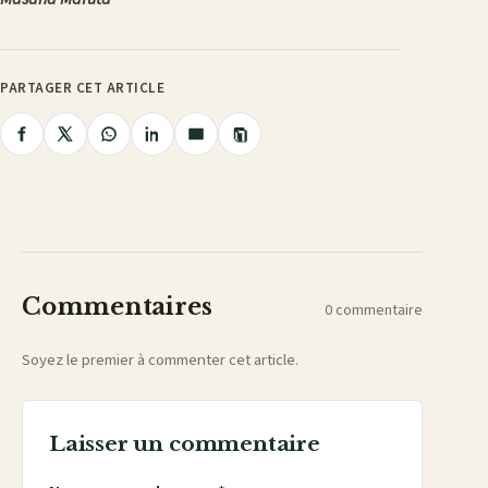
PARTAGER CET ARTICLE
Copier
Partager
Partager
Partager
Partager
Partager
le
lien
sur
sur
sur
sur
par
Facebook
X
WhatsApp
LinkedIn
e-
mail
Commentaires
0 commentaire
Soyez le premier à commenter cet article.
Laisser un commentaire