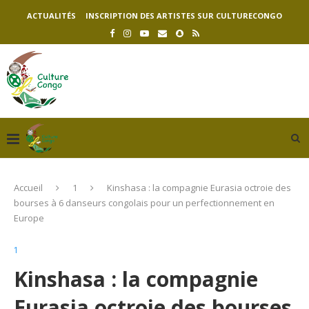
ACTUALITÉS
INSCRIPTION DES ARTISTES SUR CULTURECONGO
Accueil
1
Kinshasa : la compagnie Eurasia octroie des
bourses à 6 danseurs congolais pour un perfectionnement en
Europe
1
Kinshasa : la compagnie
Eurasia octroie des bourses