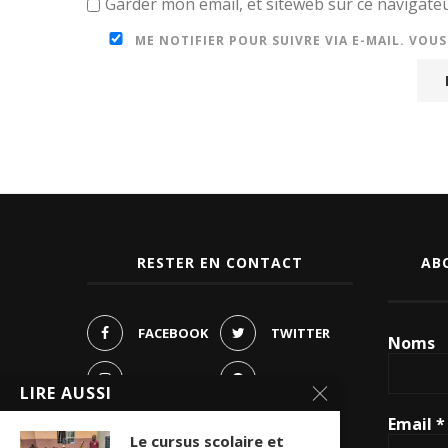
Garder mon email, et siteweb sur ce navigat
ME NOTIFIER POUR SUIVRE VIA E-MAIL. VOU
RESTER EN CONTACT
AB
FACEBOOK
TWITTER
Noms
PINTEREST
LIRE AUSSI
INSTAGRAM
Email
*
YOUTUBE
Le cursus scolaire et