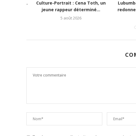
e vie » :...
Culture-Portrait : Cena Toth, un
Lubumbash
jeune rappeur déterminé...
redonne es
5 août 2026
CO