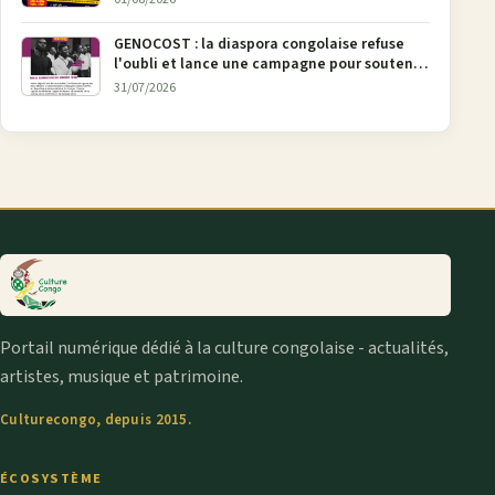
GENOCOST : la diaspora congolaise refuse
l'oubli et lance une campagne pour soutenir
la pétition FONAREV depuis Bruxelles
31/07/2026
Portail numérique dédié à la culture congolaise - actualités,
artistes, musique et patrimoine.
Culturecongo, depuis 2015.
ÉCOSYSTÈME