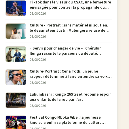
TikTok dans le viseur du CSAC, une fermeture
envisagée pour contrer la propagande du
M23
06/08/2026
Culture - Portrait : sans matériel ni soutien,
le dessinateur Justin Mulengera refuse de
poser son crayon
06/08/2026
« Servir pour changer de vie » : Chérubin
Ilunga raconte le parcours du député
national Jethro Muyombi Tshimbu en 137
06/08/2026
pages
Culture-Portrait : Cena Toth, un jeune
rappeur déterminé à faire entendre sa voix à
Bunia
05/08/2026
Lubumbashi : Kongo 26Street redonne espoir
aux enfants de la rue par l’art
05/08/2026
Festival Congo Mboka Vibe : la jeunesse
kinoise a enfin sa plateforme de culture
urbaine
01/08/2026