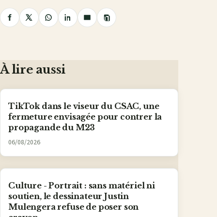
Copier
Partager
Partager
Partager
Partager
Partager
le
lien
sur
sur
sur
sur
par
Facebook
X
WhatsApp
LinkedIn
e-
mail
À lire aussi
TikTok dans le viseur du CSAC, une
fermeture envisagée pour contrer la
propagande du M23
06/08/2026
Culture - Portrait : sans matériel ni
soutien, le dessinateur Justin
Mulengera refuse de poser son