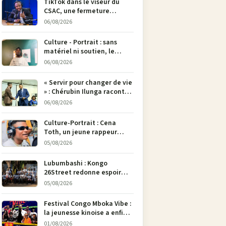
TikTok dans le viseur du
CSAC, une fermeture
envisagée pour contrer la
06/08/2026
propagande du M23
Culture - Portrait : sans
matériel ni soutien, le
dessinateur Justin
06/08/2026
Mulengera refuse de poser
son crayon
« Servir pour changer de vie
» : Chérubin Ilunga raconte
le parcours du député
06/08/2026
national Jethro Muyombi
Tshimbu en 137 pages
Culture-Portrait : Cena
Toth, un jeune rappeur
déterminé à faire entendre
05/08/2026
sa voix à Bunia
Lubumbashi : Kongo
26Street redonne espoir
aux enfants de la rue par
05/08/2026
l’art
Festival Congo Mboka Vibe :
la jeunesse kinoise a enfin
sa plateforme de culture
01/08/2026