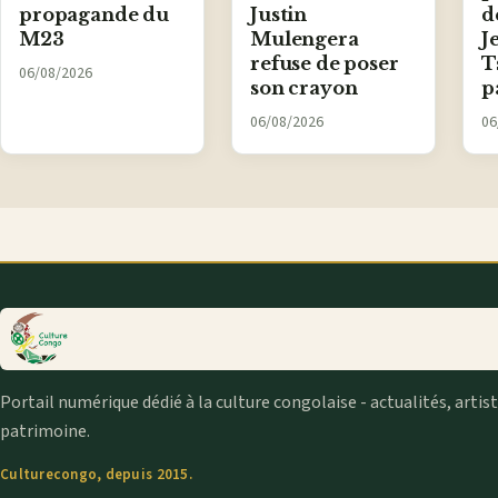
propagande du
Justin
d
M23
Mulengera
J
refuse de poser
T
06/08/2026
son crayon
p
06/08/2026
06
Portail numérique dédié à la culture congolaise - actualités, artis
patrimoine.
Culturecongo, depuis 2015.