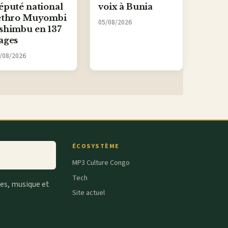
éputé national
voix à Bunia
ethro Muyombi
05/08/2026
shimbu en 137
ages
/08/2026
ÉCOSYSTÈME
MP3 Culture Congo
Tech
tes, musique et
Site actuel