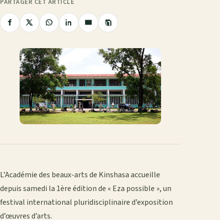
PARTAGER CET ARTICLE
Copier
Partager
Partager
Partager
Partager
Partager
le
sur
sur
sur
sur
par
lien
Facebook
X
WhatsApp
LinkedIn
e-
mail
L’Académie des beaux-arts de Kinshasa accueille
depuis samedi la 1ère édition de « Eza possible », un
festival international pluridisciplinaire d’exposition
d’œuvres d’arts.