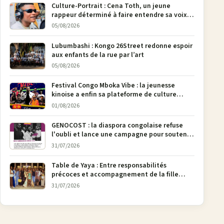
Culture-Portrait : Cena Toth, un jeune
rappeur déterminé à faire entendre sa voix à
Bunia
05/08/2026
Lubumbashi : Kongo 26Street redonne espoir
aux enfants de la rue par l’art
05/08/2026
Festival Congo Mboka Vibe : la jeunesse
kinoise a enfin sa plateforme de culture
urbaine
01/08/2026
GENOCOST : la diaspora congolaise refuse
l'oubli et lance une campagne pour soutenir
la pétition FONAREV depuis Bruxelles
31/07/2026
Table de Yaya : Entre responsabilités
précoces et accompagnement de la fille
aînée, la diaspora en débat
31/07/2026