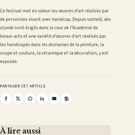
Ce festival met en valeur les œuvres d’art réalisés par
de personnes vivant avec handicap. Depuis samedi, des
stands sont érigés dans la cour de l’Académie de
beaux-arts et une variété d’œuvres d’art réalisés par
les handicapés dans les domaines de la peinture, la
coupe et couture, la céramique et la décoration, y est
exposée.
PARTAGER CET ARTICLE
Copier
Partager
Partager
Partager
Partager
Partager
le
lien
sur
sur
sur
sur
par
Facebook
X
WhatsApp
LinkedIn
e-
mail
À lire aussi