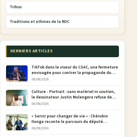
Tribus
Traditions et ethnies de la RDC
DERNIERS ARTICLES
TikTok dans le viseur du CSAC, une fermeture
envisagée pour contrer la propagande du
M23
06/08/2026
Culture - Portrait : sans matériel ni soutien,
le dessinateur Justin Mulengera refuse de
poser son crayon
06/08/2026
« Servir pour changer de vie » : Chérubin
Ilunga raconte le parcours du député
national Jethro Muyombi Tshimbu en 137
06/08/2026
pages