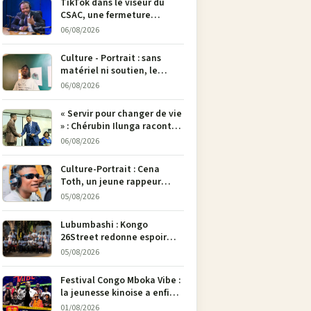
TikTok dans le viseur du
CSAC, une fermeture
envisagée pour contrer la
06/08/2026
propagande du M23
Culture - Portrait : sans
matériel ni soutien, le
dessinateur Justin
06/08/2026
Mulengera refuse de poser
son crayon
« Servir pour changer de vie
» : Chérubin Ilunga raconte
le parcours du député
06/08/2026
national Jethro Muyombi
Tshimbu en 137 pages
Culture-Portrait : Cena
Toth, un jeune rappeur
déterminé à faire entendre
05/08/2026
sa voix à Bunia
Lubumbashi : Kongo
26Street redonne espoir
aux enfants de la rue par
05/08/2026
l’art
Festival Congo Mboka Vibe :
la jeunesse kinoise a enfin
sa plateforme de culture
01/08/2026