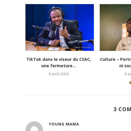
e vie » :...
Culture-Portrait : Cena Toth, un
Lubumbash
jeune rappeur déterminé...
redonne es
5 août 2026
3 CO
YOUNG MAMA