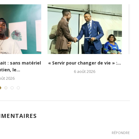
i : Kongo 26Street
Festival Congo Mboka Vibe : la
poir aux enfants...
jeunesse kinoise...
5 août 2026
1 août 2026
MMENTAIRES
RÉPONDRE