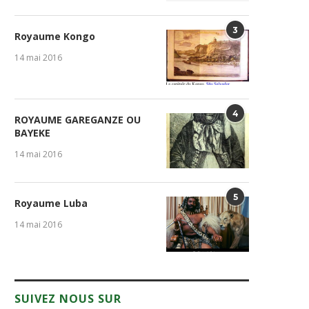
3
Royaume Kongo
14 mai 2016
4
ROYAUME GAREGANZE OU
BAYEKE
GENOCOST : la diaspora
Table de Yaya : Entre
14 mai 2016
congolaise refuse l’oubli et...
responsabilités précoces et
1 août 2026
31 juillet 2026
5
Royaume Luba
14 mai 2016
SUIVEZ NOUS SUR