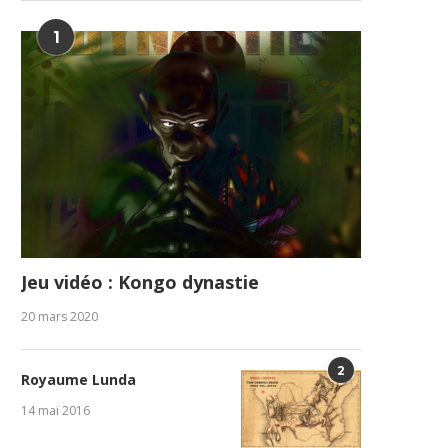
1
Jeu vidéo : Kongo dynastie
20 mars 2020
2
Royaume Lunda
14 mai 2016