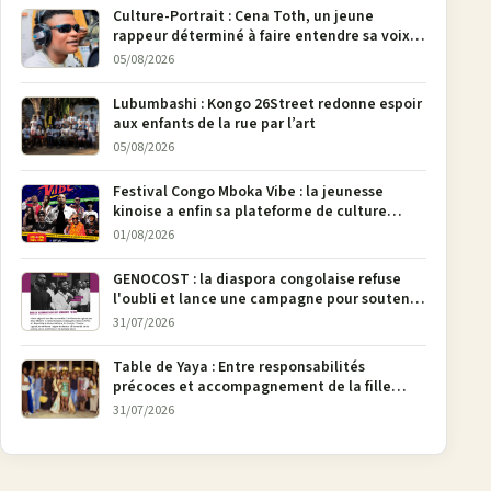
Culture-Portrait : Cena Toth, un jeune
rappeur déterminé à faire entendre sa voix à
Bunia
05/08/2026
Lubumbashi : Kongo 26Street redonne espoir
aux enfants de la rue par l’art
05/08/2026
Festival Congo Mboka Vibe : la jeunesse
kinoise a enfin sa plateforme de culture
urbaine
01/08/2026
GENOCOST : la diaspora congolaise refuse
l'oubli et lance une campagne pour soutenir
la pétition FONAREV depuis Bruxelles
31/07/2026
Table de Yaya : Entre responsabilités
précoces et accompagnement de la fille
aînée, la diaspora en débat
31/07/2026