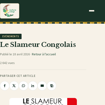
EVÉNEMENTS
Le Slameur Congolais
Publié le 18 avril 2016 ·
Retour à l'accueil
2 642 vues
PARTAGER CET ARTICLE
Copier
Partager
Partager
Partager
Partager
Partager
le
sur
sur
sur
sur
par
lien
Facebook
X
WhatsApp
LinkedIn
e-