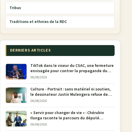
Tribus
Traditions et ethnies de la RDC
DERNIERS ARTICLES
TikTok dans le viseur du CSAC, une fermeture
envisagée pour contrer la propagande du
M23
06/08/2026
Culture - Portrait : sans matériel ni soutien,
le dessinateur Justin Mulengera refuse de
poser son crayon
06/08/2026
« Servir pour changer de vie » : Chérubin
Ilunga raconte le parcours du député
national Jethro Muyombi Tshimbu en 137
06/08/2026
pages