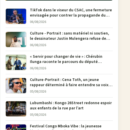
TikTok dans le viseur du CSAC, une fermeture
envisagée pour contrer la propagande du
M23
06/08/2026
Culture - Portrait : sans matériel ni soutien,
le dessinateur Justin Mulengera refuse de
poser son crayon
06/08/2026
« Servir pour changer de vie » : Chérubin
Ilunga raconte le parcours du député
national Jethro Muyombi Tshimbu en 137
06/08/2026
pages
Culture-Portrait : Cena Toth, un jeune
rappeur déterminé à faire entendre sa voix à
Bunia
05/08/2026
Lubumbashi : Kongo 26Street redonne espoir
aux enfants de la rue par l’art
05/08/2026
Festival Congo Mboka Vibe : la jeunesse