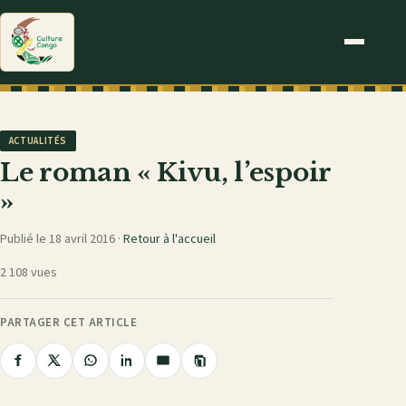
ACTUALITÉS
Le roman « Kivu, l’espoir
»
Publié le 18 avril 2016 ·
Retour à l'accueil
2 108 vues
PARTAGER CET ARTICLE
Copier
Partager
Partager
Partager
Partager
Partager
le
sur
sur
sur
sur
par
lien