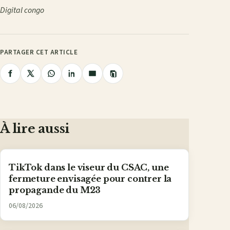
Digital congo
PARTAGER CET ARTICLE
Copier
Partager
Partager
Partager
Partager
Partager
le
lien
sur
sur
sur
sur
par
Facebook
X
WhatsApp
LinkedIn
e-
mail
À lire aussi
TikTok dans le viseur du CSAC, une
fermeture envisagée pour contrer la
propagande du M23
06/08/2026