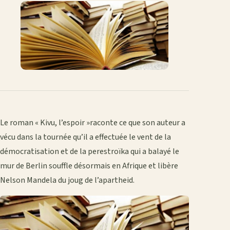
Facebook
X
WhatsApp
LinkedIn
e-
mail
Le roman « Kivu, l’espoir »raconte ce que son auteur a
vécu dans la tournée qu’il a effectuée le vent de la
démocratisation et de la perestroïka qui a balayé le
mur de Berlin souffle désormais en Afrique et libère
Nelson Man­dela du joug de l’apartheid.