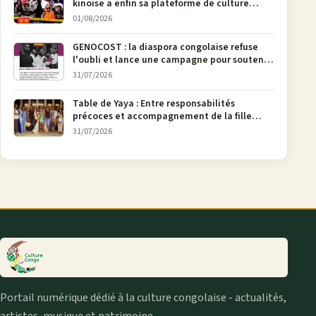
kinoise a enfin sa plateforme de culture
urbaine
01/08/2026
GENOCOST : la diaspora congolaise refuse
l'oubli et lance une campagne pour soutenir
la pétition FONAREV depuis Bruxelles
31/07/2026
Table de Yaya : Entre responsabilités
précoces et accompagnement de la fille
aînée, la diaspora en débat
31/07/2026
Portail numérique dédié à la culture congolaise - actualités,
artistes, musique et patrimoine.