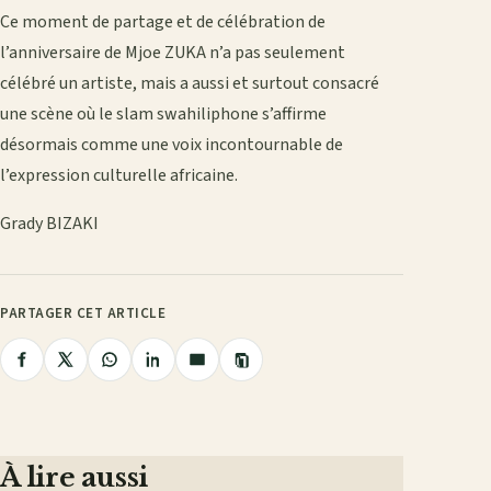
Ce moment de partage et de célébration de
l’anniversaire de Mjoe ZUKA n’a pas seulement
célébré un artiste, mais a aussi et surtout consacré
une scène où le slam swahiliphone s’affirme
désormais comme une voix incontournable de
l’expression culturelle africaine.
Grady BIZAKI
PARTAGER CET ARTICLE
Copier
Partager
Partager
Partager
Partager
Partager
le
lien
sur
sur
sur
sur
par
Facebook
X
WhatsApp
LinkedIn
e-
mail
À lire aussi