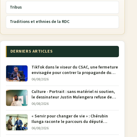
Tribus
Traditions et ethnies de la RDC
DERNIERS ARTICLES
TikTok dans le viseur du CSAC, une fermeture
envisagée pour contrer la propagande du
M23
06/08/2026
Culture - Portrait : sans matériel ni soutien,
le dessinateur Justin Mulengera refuse de
poser son crayon
06/08/2026
« Servir pour changer de vie » : Chérubin
Ilunga raconte le parcours du député
national Jethro Muyombi Tshimbu en 137
06/08/2026
pages