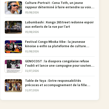
Culture-Portrait : Cena Toth, un jeune
rappeur déterminé à faire entendre sa voix à
Bunia
05/08/2026
Lubumbashi : Kongo 26Street redonne espoir
aux enfants de la rue par l’art
05/08/2026
Festival Congo Mboka Vibe : la jeunesse
kinoise a enfin sa plateforme de culture
urbaine
01/08/2026
GENOCOST : la diaspora congolaise refuse
l'oubli et lance une campagne pour soutenir
la pétition FONAREV depuis Bruxelles
31/07/2026
Table de Yaya : Entre responsabilités
précoces et accompagnement de la fille
aînée, la diaspora en débat
31/07/2026