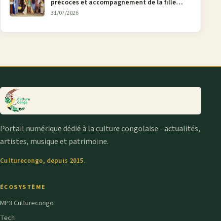
précoces et accompagnement de la fille
aînée, la diaspora en débat
31/07/2026
Portail numérique dédié à la culture congolaise - actualités,
artistes, musique et patrimoine.
Culturecongo, depuis 2015.
ÉCOSYSTÈME
MP3 Culturecongo
Tech