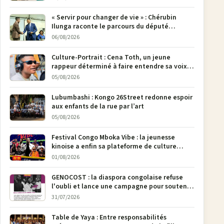
« Servir pour changer de vie » : Chérubin
Ilunga raconte le parcours du député
national Jethro Muyombi Tshimbu en 137
06/08/2026
pages
Culture-Portrait : Cena Toth, un jeune
rappeur déterminé à faire entendre sa voix à
Bunia
05/08/2026
Lubumbashi : Kongo 26Street redonne espoir
aux enfants de la rue par l’art
05/08/2026
Festival Congo Mboka Vibe : la jeunesse
kinoise a enfin sa plateforme de culture
urbaine
01/08/2026
GENOCOST : la diaspora congolaise refuse
l'oubli et lance une campagne pour soutenir
la pétition FONAREV depuis Bruxelles
31/07/2026
Table de Yaya : Entre responsabilités