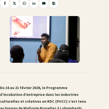
Copier
Partager
Partager
Partager
Partager
Partager
le
sur
sur
sur
sur
par
lien
Facebook
X
WhatsApp
LinkedIn
e-
mail
Du 16 au 21 février 2026, le Programme
d’incubation d’entreprise dans les industries
culturelles et créatives en RDC (PIICC) s’est tenu
au bureau de Wallonie Bruxelles à Lubumbashi.