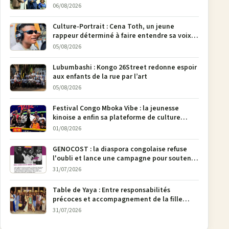
national Jethro Muyombi Tshimbu en 137
06/08/2026
pages
Culture-Portrait : Cena Toth, un jeune
rappeur déterminé à faire entendre sa voix à
Bunia
05/08/2026
Lubumbashi : Kongo 26Street redonne espoir
aux enfants de la rue par l’art
05/08/2026
Festival Congo Mboka Vibe : la jeunesse
kinoise a enfin sa plateforme de culture
urbaine
01/08/2026
GENOCOST : la diaspora congolaise refuse
l'oubli et lance une campagne pour soutenir
la pétition FONAREV depuis Bruxelles
31/07/2026
Table de Yaya : Entre responsabilités
précoces et accompagnement de la fille
aînée, la diaspora en débat
31/07/2026