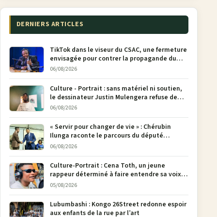
DERNIERS ARTICLES
TikTok dans le viseur du CSAC, une fermeture
envisagée pour contrer la propagande du
M23
06/08/2026
Culture - Portrait : sans matériel ni soutien,
le dessinateur Justin Mulengera refuse de
poser son crayon
06/08/2026
« Servir pour changer de vie » : Chérubin
Ilunga raconte le parcours du député
national Jethro Muyombi Tshimbu en 137
06/08/2026
pages
Culture-Portrait : Cena Toth, un jeune
rappeur déterminé à faire entendre sa voix à
Bunia
05/08/2026
Lubumbashi : Kongo 26Street redonne espoir
aux enfants de la rue par l’art