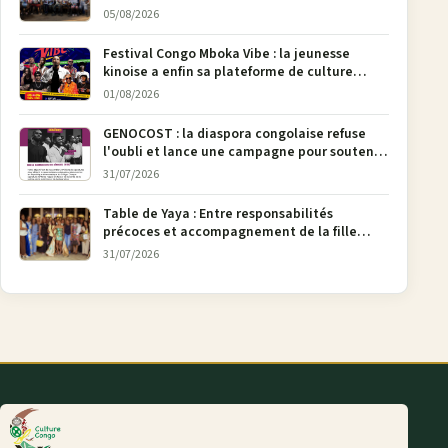
05/08/2026
Festival Congo Mboka Vibe : la jeunesse
kinoise a enfin sa plateforme de culture
urbaine
01/08/2026
GENOCOST : la diaspora congolaise refuse
l'oubli et lance une campagne pour soutenir
la pétition FONAREV depuis Bruxelles
31/07/2026
Table de Yaya : Entre responsabilités
précoces et accompagnement de la fille
aînée, la diaspora en débat
31/07/2026